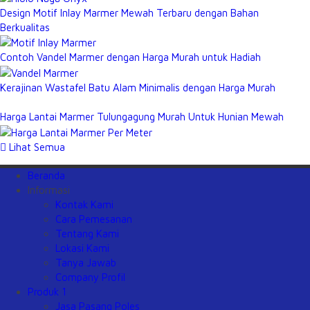
Design Motif Inlay Marmer Mewah Terbaru dengan Bahan
Berkualitas
Contoh Vandel Marmer dengan Harga Murah untuk Hadiah
Kerajinan Wastafel Batu Alam Minimalis dengan Harga Murah
Harga Lantai Marmer Tulungagung Murah Untuk Hunian Mewah
Lihat Semua
Beranda
Informasi
Kontak Kami
Cara Pemesanan
Tentang Kami
Lokasi Kami
Tanya Jawab
Company Profil
Produk 1
Jasa Pasang Poles