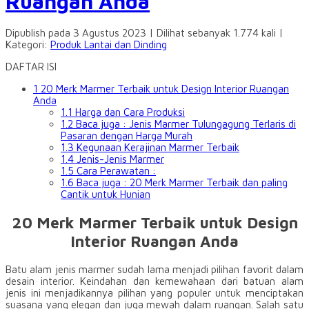
Ruangan Anda
Dipublish pada 3 Agustus 2023 | Dilihat sebanyak 1.774 kali |
Kategori:
Produk Lantai dan Dinding
DAFTAR ISI
1
20 Merk Marmer Terbaik untuk Design Interior Ruangan
Anda
1.1
Harga dan Cara Produksi
1.2
Baca juga : Jenis Marmer Tulungagung Terlaris di
Pasaran dengan Harga Murah
1.3
Kegunaan Kerajinan Marmer Terbaik
1.4
Jenis-Jenis Marmer
1.5
Cara Perawatan :
1.6
Baca juga : 20 Merk Marmer Terbaik dan paling
Cantik untuk Hunian
20 Merk Marmer Terbaik untuk Design
Interior Ruangan Anda
Batu alam jenis marmer sudah lama menjadi pilihan favorit dalam
desain interior. Keindahan dan kemewahaan dari batuan alam
jenis ini menjadikannya pilihan yang populer untuk menciptakan
suasana yang elegan dan juga mewah dalam ruangan. Salah satu