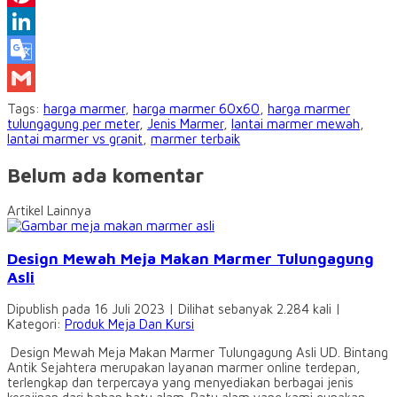
Pinterest
LinkedIn
Google
Translate
Gmail
Tags:
harga marmer
,
harga marmer 60x60
,
harga marmer
tulungagung per meter
,
Jenis Marmer
,
lantai marmer mewah
,
lantai marmer vs granit
,
marmer terbaik
Belum ada komentar
Artikel Lainnya
Design Mewah Meja Makan Marmer Tulungagung
Asli
Dipublish pada 16 Juli 2023 | Dilihat sebanyak 2.284 kali |
Kategori:
Produk Meja Dan Kursi
Design Mewah Meja Makan Marmer Tulungagung Asli UD. Bintang
Antik Sejahtera merupakan layanan marmer online terdepan,
terlengkap dan terpercaya yang menyediakan berbagai jenis