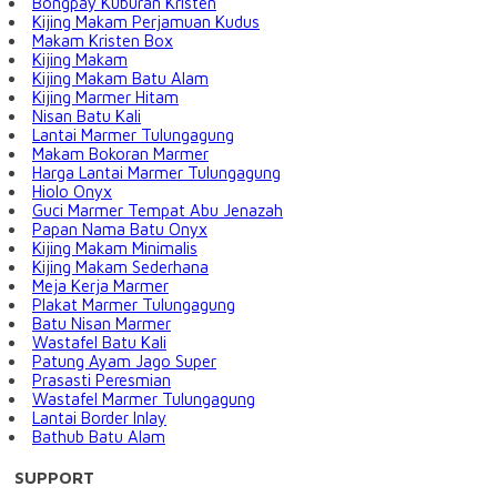
Bongpay Kuburan Kristen
Kijing Makam Perjamuan Kudus
Makam Kristen Box
Kijing Makam
Kijing Makam Batu Alam
Kijing Marmer Hitam
Nisan Batu Kali
Lantai Marmer Tulungagung
Makam Bokoran Marmer
Harga Lantai Marmer Tulungagung
Hiolo Onyx
Guci Marmer Tempat Abu Jenazah
Papan Nama Batu Onyx
Kijing Makam Minimalis
Kijing Makam Sederhana
Meja Kerja Marmer
Plakat Marmer Tulungagung
Batu Nisan Marmer
Wastafel Batu Kali
Patung Ayam Jago Super
Prasasti Peresmian
Wastafel Marmer Tulungagung
Lantai Border Inlay
Bathub Batu Alam
SUPPORT