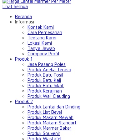
Lihat Semua
Beranda
Informasi
Kontak Kami
Cara Pemesanan
Tentang Kami
Lokasi Kami
Tanya Jawab
Company Profil
Produk 1
Jasa Pasang Poles
Produk Aneka Teraso
Produk Batu Fosil
Produk Batu Kali
Produk Batu Sikat
Produk Kerajinan
Produk Wall Clauding
Produk 2
Produk Lantai dan Dinding
Produk List Bevel
Produk Makam Mewah
Produk Makam Standart
Produk Marmer Bakar
Produk Souvenir
Produk Wastafel