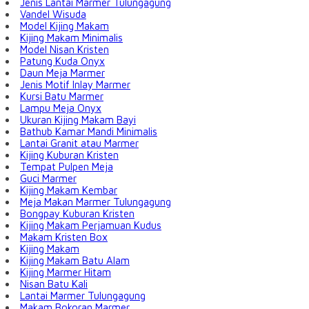
Jenis Lantai Marmer Tulungagung
Vandel Wisuda
Model Kijing Makam
Kijing Makam Minimalis
Model Nisan Kristen
Patung Kuda Onyx
Daun Meja Marmer
Jenis Motif Inlay Marmer
Kursi Batu Marmer
Lampu Meja Onyx
Ukuran Kijing Makam Bayi
Bathub Kamar Mandi Minimalis
Lantai Granit atau Marmer
Kijing Kuburan Kristen
Tempat Pulpen Meja
Guci Marmer
Kijing Makam Kembar
Meja Makan Marmer Tulungagung
Bongpay Kuburan Kristen
Kijing Makam Perjamuan Kudus
Makam Kristen Box
Kijing Makam
Kijing Makam Batu Alam
Kijing Marmer Hitam
Nisan Batu Kali
Lantai Marmer Tulungagung
Makam Bokoran Marmer