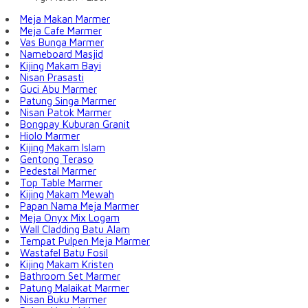
Meja Makan Marmer
Meja Cafe Marmer
Vas Bunga Marmer
Nameboard Masjid
Kijing Makam Bayi
Nisan Prasasti
Guci Abu Marmer
Patung Singa Marmer
Nisan Patok Marmer
Bongpay Kuburan Granit
Hiolo Marmer
Kijing Makam Islam
Gentong Teraso
Pedestal Marmer
Top Table Marmer
Kijing Makam Mewah
Papan Nama Meja Marmer
Meja Onyx Mix Logam
Wall Cladding Batu Alam
Tempat Pulpen Meja Marmer
Wastafel Batu Fosil
Kijing Makam Kristen
Bathroom Set Marmer
Patung Malaikat Marmer
Nisan Buku Marmer