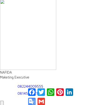
NAFIDA
Maketing Executive
082244009555
Facebook
Twitter
WhatsApp
Pinterest
LinkedIn
081450197163
Google
Gmail
Translate