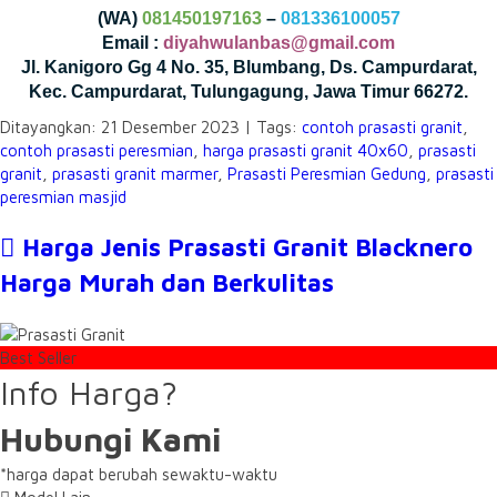
(WA)
081450197163
–
081336100057
Email :
diyahwulanbas@gmail.com
Jl. Kanigoro Gg 4 No. 35, Blumbang, Ds. Campurdarat,
Kec. Campurdarat, Tulungagung, Jawa Timur 66272.
Ditayangkan: 21 Desember 2023 | Tags:
contoh prasasti granit
,
contoh prasasti peresmian
,
harga prasasti granit 40x60
,
prasasti
granit
,
prasasti granit marmer
,
Prasasti Peresmian Gedung
,
prasasti
peresmian masjid
Harga Jenis Prasasti Granit Blacknero
Harga Murah dan Berkulitas
Best Seller
Info Harga?
Hubungi Kami
*harga dapat berubah sewaktu-waktu