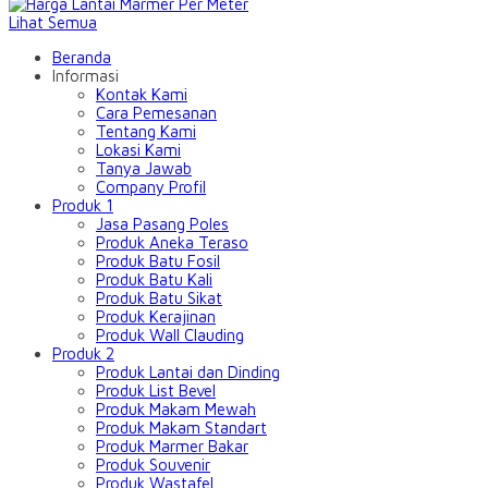
Lihat Semua
Beranda
Informasi
Kontak Kami
Cara Pemesanan
Tentang Kami
Lokasi Kami
Tanya Jawab
Company Profil
Produk 1
Jasa Pasang Poles
Produk Aneka Teraso
Produk Batu Fosil
Produk Batu Kali
Produk Batu Sikat
Produk Kerajinan
Produk Wall Clauding
Produk 2
Produk Lantai dan Dinding
Produk List Bevel
Produk Makam Mewah
Produk Makam Standart
Produk Marmer Bakar
Produk Souvenir
Produk Wastafel