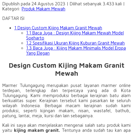
Dipublish pada 24 Agustus 2023 | Dilihat sebanyak 3.433 kali |
Kategori:
Produk Makam Mewah
DAFTAR ISI
1
Design Custom Kijing Makam Granit Mewah
1.1
Baca Juga : Design Kijing Makam Mewah Model
Soeharto
1.2
Spesifikasi Ukuran Kijing Kuburan Granit Mewah
1.3
Baca Juga : Kijing Makam Minimalis Model Eropa
Yang Elegan
Design Custom Kijing Makam Granit
Mewah
Marmer Tulungagung merupakan pusat layanan marmer online
terdepan, terlengkap dan terpercaya yang ada di Kota
Tulungagung. Kami memproduksi berbagai kerajinan batu alam
berkualitas super. Kerajinan tersebut kami pasarkan ke seluruh
wilayah Indonesia. Berbagai macam kerajinan sudah kami
produksi, seperti kijingan makam, nisan, wastafel, bathub,
patung, lantai, meja, kursi dan lain sebagainya.
Kali ini saya akan menjelaskan mengenai salah satu produk kami
yaitu
kijing makam granit.
Tentunya anda sudah tau kan apa