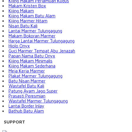
Kijing Makam Perjamuan Kudus
Makam Kristen Box
Kijing Makam
Kijing Makam Batu Alam
Kijing Marmer Hitam
Nisan Batu Kali
Lantai Marmer Tulungagung
Makam Bokoran Marmer
Harga Lantai Marmer Tulungagung
Hiolo Onyx
Guci Marmer Tempat Abu Jenazah
Papan Nama Batu Onyx
Kijing Makam Minimalis
Kijing Makam Sederhana
Meja Kerja Marmer
Plakat Marmer Tulungagung
Batu Nisan Marmer
Wastafel Batu Kali
Patung Ayam Jago Super
Prasasti Peresmian
Wastafel Marmer Tulungagung
Lantai Border Inlay
Bathub Batu Alam
SUPPORT