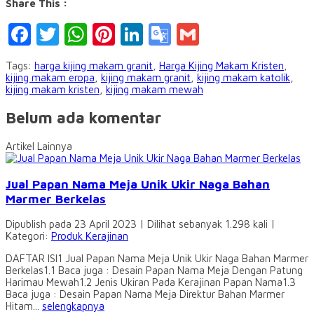
Share This :
Facebook
Twitter
WhatsApp
Pinterest
LinkedIn
Google
Gmail
Translate
Tags:
harga kijing makam granit
,
Harga Kijing Makam Kristen
,
kijing makam eropa
,
kijing makam granit
,
kijing makam katolik
,
kijing makam kristen
,
kijing makam mewah
Belum ada komentar
Artikel Lainnya
Jual Papan Nama Meja Unik Ukir Naga Bahan
Marmer Berkelas
Dipublish pada 23 April 2023 | Dilihat sebanyak 1.298 kali |
Kategori:
Produk Kerajinan
DAFTAR ISI1 Jual Papan Nama Meja Unik Ukir Naga Bahan Marmer
Berkelas1.1 Baca juga : Desain Papan Nama Meja Dengan Patung
Harimau Mewah1.2 Jenis Ukiran Pada Kerajinan Papan Nama1.3
Baca juga : Desain Papan Nama Meja Direktur Bahan Marmer
Hitam...
selengkapnya