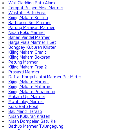
Wall Cladding Batu Alam
Tempat Pulpen Meja Marmer
Wastafel Batu Fosil
Kijing Makam Kristen
Bathroom Set Marmer
Patung Malaikat Marmer
Nisan Buku Marmer
Bahan Vandel Marmer
Harga Piala Marmer 1 Set
Bongpay Kuburan Kristen
Kijing Makam Granit
Kijing Makam Bokoran
Patung Marmer
Kijing Makam Trap 2
Prasasti Marmer
Daftar Harga Lantai Marmer Per Meter
Kijing Makam Marmer
Kijing Makam Mataram
Kijing Makam Perjamuan
Makam Uje Marmer
Motif Inlay Marmer
Kursi Batu Fosil
Bak Mandi Teraso
Nisan Kuburan Kristen
Nisan Dompalan Batu Kali
Bathub Marmer Tulungagung