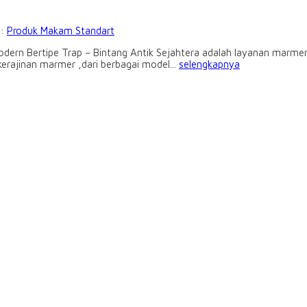
i:
Produk Makam Standart
ern Bertipe Trap – Bintang Antik Sejahtera adalah layanan marmer
rajinan marmer ,dari berbagai model...
selengkapnya