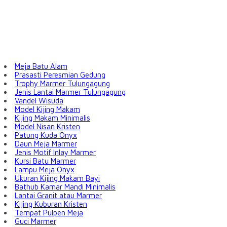
Meja Batu Alam
Prasasti Peresmian Gedung
Trophy Marmer Tulungagung
Jenis Lantai Marmer Tulungagung
Vandel Wisuda
Model Kijing Makam
Kijing Makam Minimalis
Model Nisan Kristen
Patung Kuda Onyx
Daun Meja Marmer
Jenis Motif Inlay Marmer
Kursi Batu Marmer
Lampu Meja Onyx
Ukuran Kijing Makam Bayi
Bathub Kamar Mandi Minimalis
Lantai Granit atau Marmer
Kijing Kuburan Kristen
Tempat Pulpen Meja
Guci Marmer