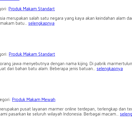
gori:
Produk Makam Standart
a merupakan salah satu negara yang kaya akan keindahan alam da
i makam batu...
selengkapnya
gori:
Produk Makam Standart
ang jawa menyebutnya dengan nama kijing. Di pabrik marmertulunga
at dari bahan batu alam. Beberapa jenis batuan...
selengkapnya
tegori:
Produk Makam Mewah
rupakan pusat layanan marmer online terdepan, terlengkap dan te
 kami pasarkan ke seluruh wilayah Indonesia. Berbagai macam...
selen