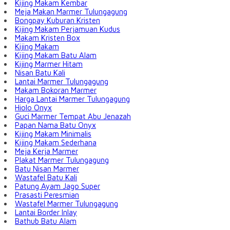
Kijing Makam Kembar
Meja Makan Marmer Tulungagung
Bongpay Kuburan Kristen
Kijing Makam Perjamuan Kudus
Makam Kristen Box
Kijing Makam
Kijing Makam Batu Alam
Kijing Marmer Hitam
Nisan Batu Kali
Lantai Marmer Tulungagung
Makam Bokoran Marmer
Harga Lantai Marmer Tulungagung
Hiolo Onyx
Guci Marmer Tempat Abu Jenazah
Papan Nama Batu Onyx
Kijing Makam Minimalis
Kijing Makam Sederhana
Meja Kerja Marmer
Plakat Marmer Tulungagung
Batu Nisan Marmer
Wastafel Batu Kali
Patung Ayam Jago Super
Prasasti Peresmian
Wastafel Marmer Tulungagung
Lantai Border Inlay
Bathub Batu Alam