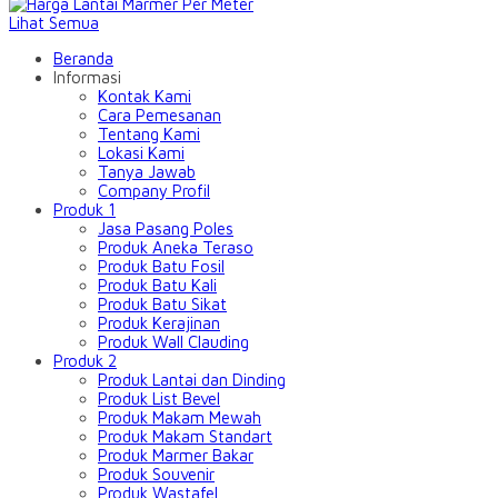
Lihat Semua
Beranda
Informasi
Kontak Kami
Cara Pemesanan
Tentang Kami
Lokasi Kami
Tanya Jawab
Company Profil
Produk 1
Jasa Pasang Poles
Produk Aneka Teraso
Produk Batu Fosil
Produk Batu Kali
Produk Batu Sikat
Produk Kerajinan
Produk Wall Clauding
Produk 2
Produk Lantai dan Dinding
Produk List Bevel
Produk Makam Mewah
Produk Makam Standart
Produk Marmer Bakar
Produk Souvenir
Produk Wastafel