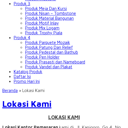
Produk 3
Produk Meja Dan Kursi
Produk Nisan – Tombstone
Produk Material Bangunan
Produk Motif Inlay
Produk Mix Logam
Produk Trophy Piala
Produk 4
Produk Parquete Mozaik
Produk Patung Dan Relief
Produk Pedestal dan Bathub
Produk Pen Holder
Produk Prasasti dan Nameboard
Produk Vandel dan Plakat
Katalog Produk
Daftar Isi
Promo Hari Ini
Beranda
»
Lokasi Kami
Lokasi Kami
LOKASI KAMI
Lokasi Kantor Pemasaran
kami di Jl. Kanigoro, Gg 4, No.