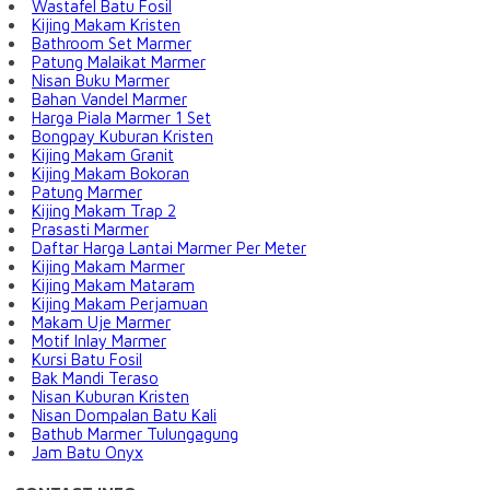
Wastafel Batu Fosil
Kijing Makam Kristen
Bathroom Set Marmer
Patung Malaikat Marmer
Nisan Buku Marmer
Bahan Vandel Marmer
Harga Piala Marmer 1 Set
Bongpay Kuburan Kristen
Kijing Makam Granit
Kijing Makam Bokoran
Patung Marmer
Kijing Makam Trap 2
Prasasti Marmer
Daftar Harga Lantai Marmer Per Meter
Kijing Makam Marmer
Kijing Makam Mataram
Kijing Makam Perjamuan
Makam Uje Marmer
Motif Inlay Marmer
Kursi Batu Fosil
Bak Mandi Teraso
Nisan Kuburan Kristen
Nisan Dompalan Batu Kali
Bathub Marmer Tulungagung
Jam Batu Onyx