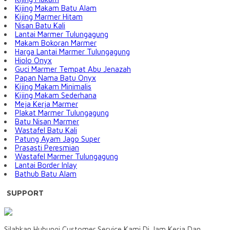
Kijing Makam Batu Alam
Kijing Marmer Hitam
Nisan Batu Kali
Lantai Marmer Tulungagung
Makam Bokoran Marmer
Harga Lantai Marmer Tulungagung
Hiolo Onyx
Guci Marmer Tempat Abu Jenazah
Papan Nama Batu Onyx
Kijing Makam Minimalis
Kijing Makam Sederhana
Meja Kerja Marmer
Plakat Marmer Tulungagung
Batu Nisan Marmer
Wastafel Batu Kali
Patung Ayam Jago Super
Prasasti Peresmian
Wastafel Marmer Tulungagung
Lantai Border Inlay
Bathub Batu Alam
SUPPORT
Silahkan Hubungi Customer Service Kami Di Jam Kerja Dan