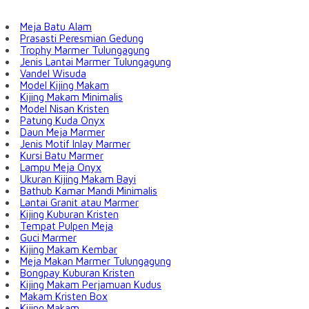
Meja Batu Alam
Prasasti Peresmian Gedung
Trophy Marmer Tulungagung
Jenis Lantai Marmer Tulungagung
Vandel Wisuda
Model Kijing Makam
Kijing Makam Minimalis
Model Nisan Kristen
Patung Kuda Onyx
Daun Meja Marmer
Jenis Motif Inlay Marmer
Kursi Batu Marmer
Lampu Meja Onyx
Ukuran Kijing Makam Bayi
Bathub Kamar Mandi Minimalis
Lantai Granit atau Marmer
Kijing Kuburan Kristen
Tempat Pulpen Meja
Guci Marmer
Kijing Makam Kembar
Meja Makan Marmer Tulungagung
Bongpay Kuburan Kristen
Kijing Makam Perjamuan Kudus
Makam Kristen Box
Kijing Makam