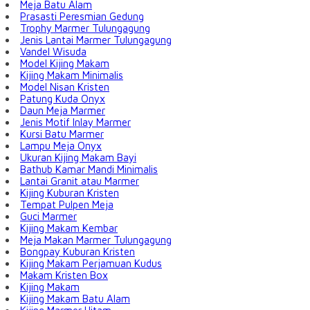
Meja Batu Alam
Prasasti Peresmian Gedung
Trophy Marmer Tulungagung
Jenis Lantai Marmer Tulungagung
Vandel Wisuda
Model Kijing Makam
Kijing Makam Minimalis
Model Nisan Kristen
Patung Kuda Onyx
Daun Meja Marmer
Jenis Motif Inlay Marmer
Kursi Batu Marmer
Lampu Meja Onyx
Ukuran Kijing Makam Bayi
Bathub Kamar Mandi Minimalis
Lantai Granit atau Marmer
Kijing Kuburan Kristen
Tempat Pulpen Meja
Guci Marmer
Kijing Makam Kembar
Meja Makan Marmer Tulungagung
Bongpay Kuburan Kristen
Kijing Makam Perjamuan Kudus
Makam Kristen Box
Kijing Makam
Kijing Makam Batu Alam