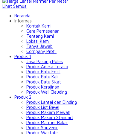
Lihat Semua
Beranda
Informasi
Kontak Kami
Cara Pemesanan
Tentang Kami
Lokasi Kami
Tanya Jawab
Company Profil
Produk 1
Jasa Pasang Poles
Produk Aneka Teraso
Produk Batu Fosil
Produk Batu Kali
Produk Batu Sikat
Produk Kerajinan
Produk Wall Clauding
Produk 2
Produk Lantai dan Dinding
Produk List Bevel
Produk Makam Mewah
Produk Makam Standart
Produk Marmer Bakar
Produk Souvenir
Produk Wastafel