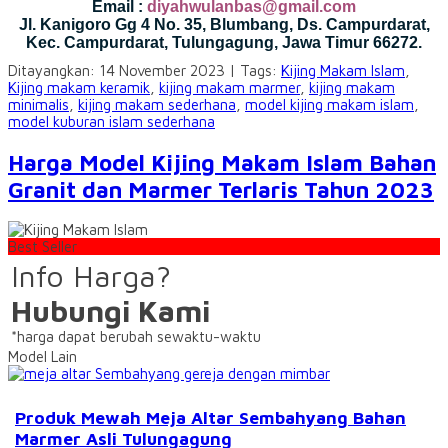
Email :
diyahwulanbas@gmail.com
Jl. Kanigoro Gg 4 No. 35, Blumbang, Ds. Campurdarat,
Kec. Campurdarat, Tulungagung, Jawa Timur 66272.
Ditayangkan: 14 November 2023 | Tags:
Kijing Makam Islam
,
Kijing makam keramik
,
kijing makam marmer
,
kijing makam
minimalis
,
kijing makam sederhana
,
model kijing makam islam
,
model kuburan islam sederhana
Harga Model Kijing Makam Islam Bahan
Granit dan Marmer Terlaris Tahun 2023
Best Seller
Info Harga?
Hubungi Kami
*harga dapat berubah sewaktu-waktu
Model Lain
Produk Mewah Meja Altar Sembahyang Bahan
Marmer Asli Tulungagung