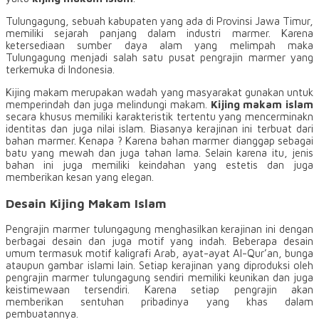
Tulungagung, sebuah kabupaten yang ada di Provinsi Jawa Timur,
memiliki sejarah panjang dalam industri marmer. Karena
ketersediaan sumber daya alam yang melimpah maka
Tulungagung menjadi salah satu pusat pengrajin marmer yang
terkemuka di Indonesia.
Kijing makam merupakan wadah yang masyarakat gunakan untuk
memperindah dan juga melindungi makam.
Kijing makam islam
secara khusus memiliki karakteristik tertentu yang mencerminakn
identitas dan juga nilai islam. Biasanya kerajinan ini terbuat dari
bahan marmer. Kenapa ? Karena bahan marmer dianggap sebagai
batu yang mewah dan juga tahan lama. Selain karena itu, jenis
bahan ini juga memiliki keindahan yang estetis dan juga
memberikan kesan yang elegan.
Desain Kijing Makam Islam
Pengrajin marmer tulungagung menghasilkan kerajinan ini dengan
berbagai desain dan juga motif yang indah. Beberapa desain
umum termasuk motif kaligrafi Arab, ayat-ayat Al-Qur’an, bunga
ataupun gambar islami lain. Setiap kerajinan yang diproduksi oleh
pengrajin marmer tulungagung sendiri memiliki keunikan dan juga
keistimewaan tersendiri. Karena setiap pengrajin akan
memberikan sentuhan pribadinya yang khas dalam
pembuatannya.