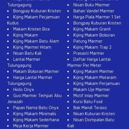
Tulungagung
Nisan Buku Marmer
Bongpay Kuburan Kristen
Bahan Vandel Marmer
Kijing Makam Perjamuan
Harga Piala Marmer 1 Set
Kudus
Bongpay Kuburan Kristen
Makam Kristen Box
Kijing Makam Granit
Kijing Makam
Kijing Makam Bokoran
Kijing Makam Batu Alam
Patung Marmer
Kijing Marmer Hitam
Kijing Makam Trap 2
Nisan Batu Kali
Prasasti Marmer
Lantai Marmer
Daftar Harga Lantai
Tulungagung
Marmer Per Meter
Makam Bokoran Marmer
Kijing Makam Marmer
Harga Lantai Marmer
Kijing Makam Mataram
Tulungagung
Kijing Makam Perjamuan
Hiolo Onyx
Makam Uje Marmer
Guci Marmer Tempat Abu
Motif Inlay Marmer
Jenazah
Kursi Batu Fosil
Papan Nama Batu Onyx
Bak Mandi Teraso
Kijing Makam Minimalis
Nisan Kuburan Kristen
Kijing Makam Sederhana
Nisan Dompalan Batu
Meja Kerja Marmer
Kali