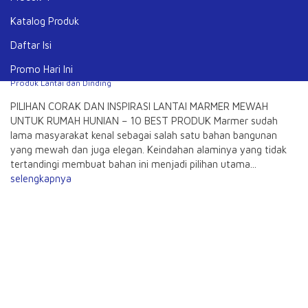
LANTAI
MARMER
Katalog Produk
MEWAH UNTUK RUMAH HUNIAN – 10 BEST
Daftar Isi
PRODUK
Promo Hari Ini
Dipublish pada 5 Agustus 2024 | Dilihat sebanyak 1.169 kali | Kategori:
Produk Lantai dan Dinding
PILIHAN CORAK DAN INSPIRASI LANTAI MARMER MEWAH
UNTUK RUMAH HUNIAN – 10 BEST PRODUK Marmer sudah
lama masyarakat kenal sebagai salah satu bahan bangunan
yang mewah dan juga elegan. Keindahan alaminya yang tidak
tertandingi membuat bahan ini menjadi pilihan utama...
selengkapnya