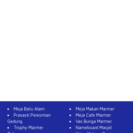
Meja Batu Alam
Meja Makan Marmer
Prasasti Peresmian
Meja Cafe Marmer
Gedung
Vas Bunga Marmer
Trophy Marmer
Nameboard Masjid