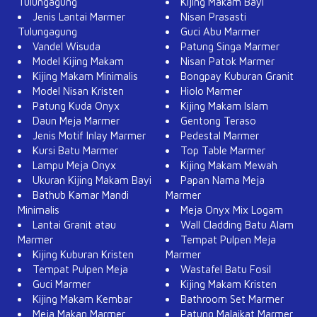
Tulungagung
Kijing Makam Bayi
Jenis Lantai Marmer
Nisan Prasasti
Tulungagung
Guci Abu Marmer
Vandel Wisuda
Patung Singa Marmer
Model Kijing Makam
Nisan Patok Marmer
Kijing Makam Minimalis
Bongpay Kuburan Granit
Model Nisan Kristen
Hiolo Marmer
Patung Kuda Onyx
Kijing Makam Islam
Daun Meja Marmer
Gentong Teraso
Jenis Motif Inlay Marmer
Pedestal Marmer
Kursi Batu Marmer
Top Table Marmer
Lampu Meja Onyx
Kijing Makam Mewah
Ukuran Kijing Makam Bayi
Papan Nama Meja
Bathub Kamar Mandi
Marmer
Minimalis
Meja Onyx Mix Logam
Lantai Granit atau
Wall Cladding Batu Alam
Marmer
Tempat Pulpen Meja
Kijing Kuburan Kristen
Marmer
Tempat Pulpen Meja
Wastafel Batu Fosil
Guci Marmer
Kijing Makam Kristen
Kijing Makam Kembar
Bathroom Set Marmer
Meja Makan Marmer
Patung Malaikat Marmer