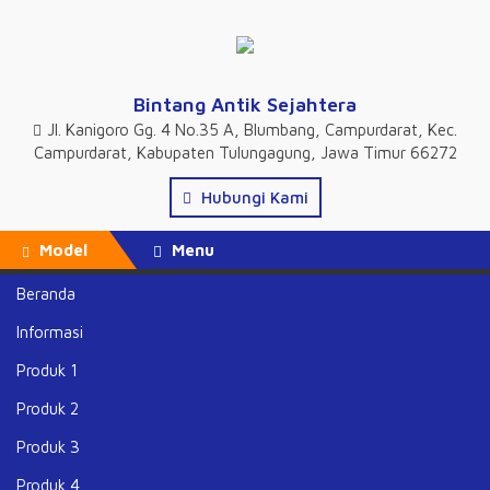
Bintang Antik Sejahtera
Jl. Kanigoro Gg. 4 No.35 A, Blumbang, Campurdarat, Kec.
Campurdarat, Kabupaten Tulungagung, Jawa Timur 66272
Hubungi Kami
Model
Menu
Beranda
Beranda
»
Tags "Corak Dan Inspirasi Lantai Marmer Mewah"
Informasi
Tags Corak Dan Inspirasi Lantai
Produk 1
Marmer Mewah
Produk 2
PILIHAN CORAK
Produk 3
DAN INSPIRASI
Produk 4