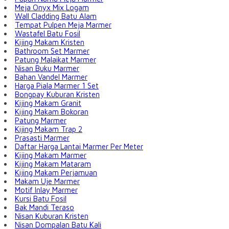
Meja Onyx Mix Logam
Wall Cladding Batu Alam
Tempat Pulpen Meja Marmer
Wastafel Batu Fosil
Kijing Makam Kristen
Bathroom Set Marmer
Patung Malaikat Marmer
Nisan Buku Marmer
Bahan Vandel Marmer
Harga Piala Marmer 1 Set
Bongpay Kuburan Kristen
Kijing Makam Granit
Kijing Makam Bokoran
Patung Marmer
Kijing Makam Trap 2
Prasasti Marmer
Daftar Harga Lantai Marmer Per Meter
Kijing Makam Marmer
Kijing Makam Mataram
Kijing Makam Perjamuan
Makam Uje Marmer
Motif Inlay Marmer
Kursi Batu Fosil
Bak Mandi Teraso
Nisan Kuburan Kristen
Nisan Dompalan Batu Kali