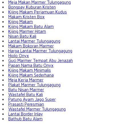
Meja Makan Marmer Tulungagung
Bongpay Kuburan Kristen
Kijing Makam Perjamuan Kudus
Makam Kristen Box
Kijing Makam
Kijing Makam Batu Alam
Kijing Marmer Hitam
Nisan Batu Kali
Lantai Marmer Tulungagung
Makam Bokoran Marmer
Harga Lantai Marmer Tulungagung
Hiolo Onyx
Guci Marmer Tempat Abu Jenazah
Papan Nama Batu Onyx
Kijing Makam Minimalis
Kijing Makam Sederhana
Meja Kerja Marmer
Plakat Marmer Tulungagung
Batu Nisan Marmer
Wastafel Batu Kali
Patung Ayam Jago Super
Prasasti Peresmian
Wastafel Marmer Tulungagung
Lantai Border Inlay
Bathub Batu Alam