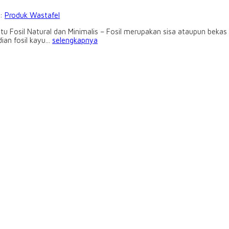
i:
Produk Wastafel
atu Fosil Natural dan Minimalis – Fosil merupakan sisa ataupun bek
n fosil kayu...
selengkapnya