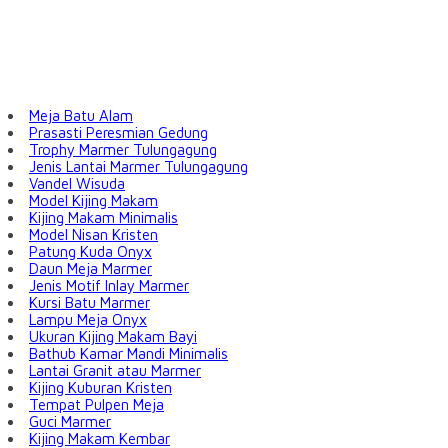
Meja Batu Alam
Prasasti Peresmian Gedung
Trophy Marmer Tulungagung
Jenis Lantai Marmer Tulungagung
Vandel Wisuda
Model Kijing Makam
Kijing Makam Minimalis
Model Nisan Kristen
Patung Kuda Onyx
Daun Meja Marmer
Jenis Motif Inlay Marmer
Kursi Batu Marmer
Lampu Meja Onyx
Ukuran Kijing Makam Bayi
Bathub Kamar Mandi Minimalis
Lantai Granit atau Marmer
Kijing Kuburan Kristen
Tempat Pulpen Meja
Guci Marmer
Kijing Makam Kembar