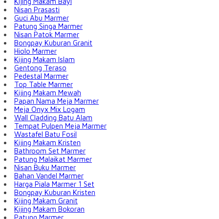
Kijing Makam Bayi
Nisan Prasasti
Guci Abu Marmer
Patung Singa Marmer
Nisan Patok Marmer
Bongpay Kuburan Granit
Hiolo Marmer
Kijing Makam Islam
Gentong Teraso
Pedestal Marmer
Top Table Marmer
Kijing Makam Mewah
Papan Nama Meja Marmer
Meja Onyx Mix Logam
Wall Cladding Batu Alam
Tempat Pulpen Meja Marmer
Wastafel Batu Fosil
Kijing Makam Kristen
Bathroom Set Marmer
Patung Malaikat Marmer
Nisan Buku Marmer
Bahan Vandel Marmer
Harga Piala Marmer 1 Set
Bongpay Kuburan Kristen
Kijing Makam Granit
Kijing Makam Bokoran
Patung Marmer