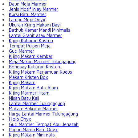
Daun Meja Marmer
Jenis Motif Inlay Marmer
Kursi Batu Marmer
Lampu Meja Onyx
Ukuran Kijing Makam Bayi
Bathub Kamar Mandi Minimalis
Lantai Granit atau Marmer
Kijing Kuburan Kristen
Tempat Pulpen Meja
Guci Marmer
Kijing Makam Kembar
Meja Makan Marmer Tulungagung
Bongpay Kuburan Kristen
Kijing Makam Perjamuan Kudus
Makam Kristen Box
Kijing Makam
Kijing Makam Batu Alam
Kijing Marmer Hitam
Nisan Batu Kali
Lantai Marmer Tulungagung
Makam Bokoran Marmer
Harga Lantai Marmer Tulungagung
Hiolo Onyx
Guci Marmer Tempat Abu Jenazah
Papan Nama Batu Onyx
Kijing Makam Minimalis