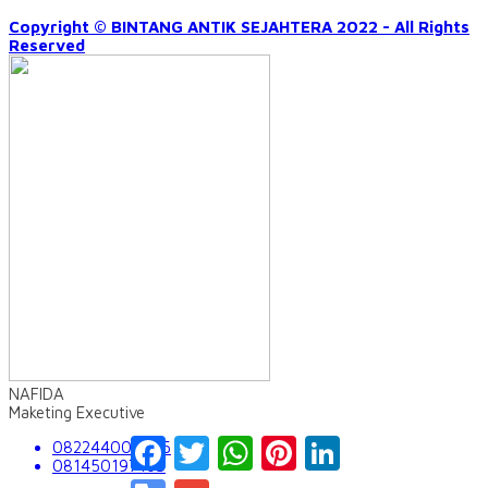
Copyright © BINTANG ANTIK SEJAHTERA 2022 - All Rights
Reserved
NAFIDA
Maketing Executive
Facebook
Twitter
WhatsApp
Pinterest
LinkedIn
082244009555
081450197163
Google
Gmail