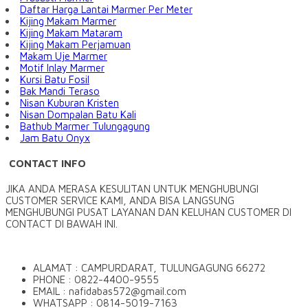
Daftar Harga Lantai Marmer Per Meter
Kijing Makam Marmer
Kijing Makam Mataram
Kijing Makam Perjamuan
Makam Uje Marmer
Motif Inlay Marmer
Kursi Batu Fosil
Bak Mandi Teraso
Nisan Kuburan Kristen
Nisan Dompalan Batu Kali
Bathub Marmer Tulungagung
Jam Batu Onyx
CONTACT INFO
JIKA ANDA MERASA KESULITAN UNTUK MENGHUBUNGI
CUSTOMER SERVICE KAMI, ANDA BISA LANGSUNG
MENGHUBUNGI PUSAT LAYANAN DAN KELUHAN CUSTOMER DI
CONTACT DI BAWAH INI.
ALAMAT : CAMPURDARAT, TULUNGAGUNG 66272
PHONE : 0822-4400-9555
EMAIL : nafidabas572@gmail.com
WHATSAPP : 0814-5019-7163