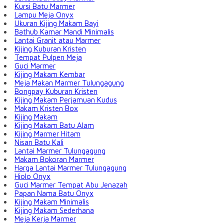
Kursi Batu Marmer
Lampu Meja Onyx
Ukuran Kijing Makam Bayi
Bathub Kamar Mandi Minimalis
Lantai Granit atau Marmer
Kijing Kuburan Kristen
Tempat Pulpen Meja
Guci Marmer
Kijing Makam Kembar
Meja Makan Marmer Tulungagung
Bongpay Kuburan Kristen
Kijing Makam Perjamuan Kudus
Makam Kristen Box
Kijing Makam
Kijing Makam Batu Alam
Kijing Marmer Hitam
Nisan Batu Kali
Lantai Marmer Tulungagung
Makam Bokoran Marmer
Harga Lantai Marmer Tulungagung
Hiolo Onyx
Guci Marmer Tempat Abu Jenazah
Papan Nama Batu Onyx
Kijing Makam Minimalis
Kijing Makam Sederhana
Meja Kerja Marmer