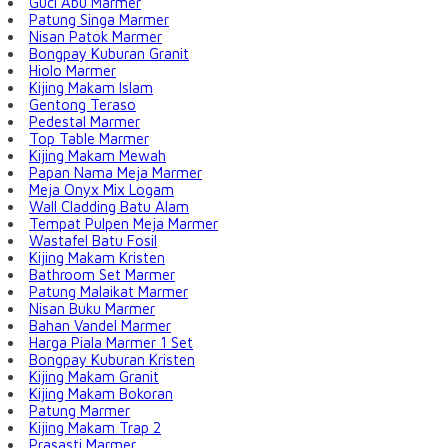
Guci Abu Marmer
Patung Singa Marmer
Nisan Patok Marmer
Bongpay Kuburan Granit
Hiolo Marmer
Kijing Makam Islam
Gentong Teraso
Pedestal Marmer
Top Table Marmer
Kijing Makam Mewah
Papan Nama Meja Marmer
Meja Onyx Mix Logam
Wall Cladding Batu Alam
Tempat Pulpen Meja Marmer
Wastafel Batu Fosil
Kijing Makam Kristen
Bathroom Set Marmer
Patung Malaikat Marmer
Nisan Buku Marmer
Bahan Vandel Marmer
Harga Piala Marmer 1 Set
Bongpay Kuburan Kristen
Kijing Makam Granit
Kijing Makam Bokoran
Patung Marmer
Kijing Makam Trap 2
Prasasti Marmer