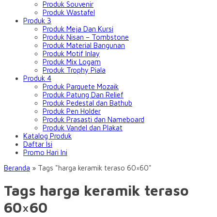
Produk Souvenir
Produk Wastafel
Produk 3
Produk Meja Dan Kursi
Produk Nisan – Tombstone
Produk Material Bangunan
Produk Motif Inlay
Produk Mix Logam
Produk Trophy Piala
Produk 4
Produk Parquete Mozaik
Produk Patung Dan Relief
Produk Pedestal dan Bathub
Produk Pen Holder
Produk Prasasti dan Nameboard
Produk Vandel dan Plakat
Katalog Produk
Daftar Isi
Promo Hari Ini
Beranda
»
Tags "harga keramik teraso 60×60"
Tags harga keramik teraso
60×60