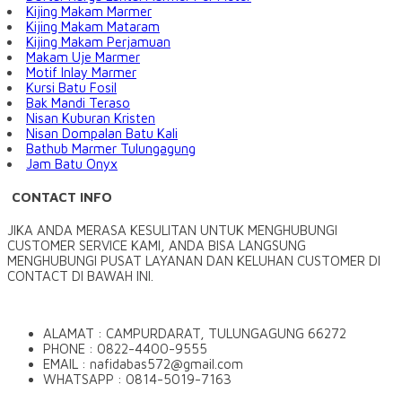
Kijing Makam Marmer
Kijing Makam Mataram
Kijing Makam Perjamuan
Makam Uje Marmer
Motif Inlay Marmer
Kursi Batu Fosil
Bak Mandi Teraso
Nisan Kuburan Kristen
Nisan Dompalan Batu Kali
Bathub Marmer Tulungagung
Jam Batu Onyx
CONTACT INFO
JIKA ANDA MERASA KESULITAN UNTUK MENGHUBUNGI
CUSTOMER SERVICE KAMI, ANDA BISA LANGSUNG
MENGHUBUNGI PUSAT LAYANAN DAN KELUHAN CUSTOMER DI
CONTACT DI BAWAH INI.
ALAMAT : CAMPURDARAT, TULUNGAGUNG 66272
PHONE : 0822-4400-9555
EMAIL : nafidabas572@gmail.com
WHATSAPP : 0814-5019-7163