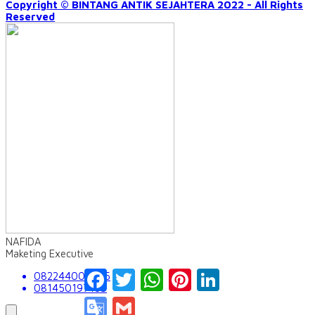
Copyright © BINTANG ANTIK SEJAHTERA 2022 - All Rights
Reserved
NAFIDA
Maketing Executive
Facebook
Twitter
WhatsApp
Pinterest
LinkedIn
082244009555
081450197163
Google
Gmail
Translate