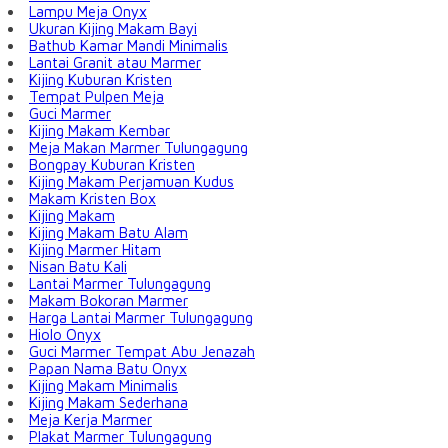
Lampu Meja Onyx
Ukuran Kijing Makam Bayi
Bathub Kamar Mandi Minimalis
Lantai Granit atau Marmer
Kijing Kuburan Kristen
Tempat Pulpen Meja
Guci Marmer
Kijing Makam Kembar
Meja Makan Marmer Tulungagung
Bongpay Kuburan Kristen
Kijing Makam Perjamuan Kudus
Makam Kristen Box
Kijing Makam
Kijing Makam Batu Alam
Kijing Marmer Hitam
Nisan Batu Kali
Lantai Marmer Tulungagung
Makam Bokoran Marmer
Harga Lantai Marmer Tulungagung
Hiolo Onyx
Guci Marmer Tempat Abu Jenazah
Papan Nama Batu Onyx
Kijing Makam Minimalis
Kijing Makam Sederhana
Meja Kerja Marmer
Plakat Marmer Tulungagung