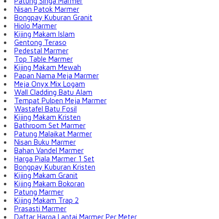
Patung Singa Marmer
Nisan Patok Marmer
Bongpay Kuburan Granit
Hiolo Marmer
Kijing Makam Islam
Gentong Teraso
Pedestal Marmer
Top Table Marmer
Kijing Makam Mewah
Papan Nama Meja Marmer
Meja Onyx Mix Logam
Wall Cladding Batu Alam
Tempat Pulpen Meja Marmer
Wastafel Batu Fosil
Kijing Makam Kristen
Bathroom Set Marmer
Patung Malaikat Marmer
Nisan Buku Marmer
Bahan Vandel Marmer
Harga Piala Marmer 1 Set
Bongpay Kuburan Kristen
Kijing Makam Granit
Kijing Makam Bokoran
Patung Marmer
Kijing Makam Trap 2
Prasasti Marmer
Daftar Harga Lantai Marmer Per Meter