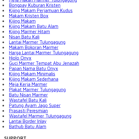
Bongpay Kuburan Kristen
Kijing Makam Perjamuan Kudus
Makam Kristen Box
Kijing Makam
Kijing Makam Batu Alam
Kijing Marmer Hitam
Nisan Batu Kali
Lantai Marmer Tulungagung
Makam Bokoran Marmer
Harga Lantai Marmer Tulungagung
Hiolo Onyx
Guci Marmer Tempat Abu Jenazah
Papan Nama Batu Onyx
Kijing Makam Minimalis
Kijing Makam Sederhana
Meja Kerja Marmer
Plakat Marmer Tulungagung
Batu Nisan Marmer
Wastafel Batu Kali
Patung Ayam Jago Super
Prasasti Peresmian
Wastafel Marmer Tulungagung
Lantai Border Inlay
Bathub Batu Alam
SUPPORT