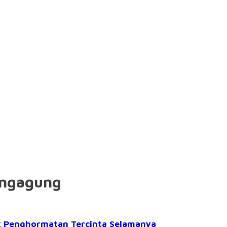
ungagung
k Penghormatan Tercinta Selamanya