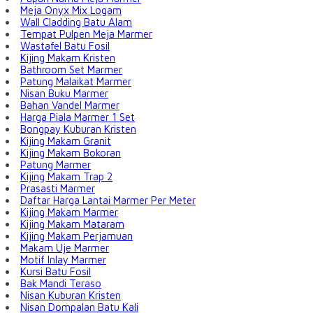
Meja Onyx Mix Logam
Wall Cladding Batu Alam
Tempat Pulpen Meja Marmer
Wastafel Batu Fosil
Kijing Makam Kristen
Bathroom Set Marmer
Patung Malaikat Marmer
Nisan Buku Marmer
Bahan Vandel Marmer
Harga Piala Marmer 1 Set
Bongpay Kuburan Kristen
Kijing Makam Granit
Kijing Makam Bokoran
Patung Marmer
Kijing Makam Trap 2
Prasasti Marmer
Daftar Harga Lantai Marmer Per Meter
Kijing Makam Marmer
Kijing Makam Mataram
Kijing Makam Perjamuan
Makam Uje Marmer
Motif Inlay Marmer
Kursi Batu Fosil
Bak Mandi Teraso
Nisan Kuburan Kristen
Nisan Dompalan Batu Kali