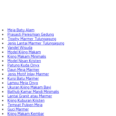
Meja Batu Alam
Prasasti Peresmian Gedung
Trophy Marmer Tulungagung
Jenis Lantai Marmer Tulungagung
Vandel Wisuda
Model Kijing Makam
Kijing Makam Minimalis
Model Nisan Kristen
Patung Kuda Onyx
Daun Meja Marmer
Jenis Motif Inlay Marmer
Kursi Batu Marmer
Lampu Meja Onyx
Ukuran Kijing Makam Bayi
Bathub Kamar Mandi Minimalis
Lantai Granit atau Marmer
Kijing Kuburan Kristen
Tempat Pulpen Meja
Guci Marmer
Kijing Makam Kembar