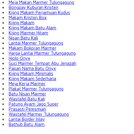
Meja Makan Marmer Tulungagung
Bongpay Kuburan Kristen
Kijing Makam Perjamuan Kudus
Makam Kristen Box
Kijing Makam
Kijing Makam Batu Alam
Kijing Marmer Hitam
Nisan Batu Kali
Lantai Marmer Tulungagung
Makam Bokoran Marmer
Harga Lantai Marmer Tulungagung
Hiolo Onyx
Guci Marmer Tempat Abu Jenazah
Papan Nama Batu Onyx
Kijing Makam Minimalis
Kijing Makam Sederhana
Meja Kerja Marmer
Plakat Marmer Tulungagung
Batu Nisan Marmer
Wastafel Batu Kali
Patung Ayam Jago Super
Prasasti Peresmian
Wastafel Marmer Tulungagung
Lantai Border Inlay
Bathub Batu Alam