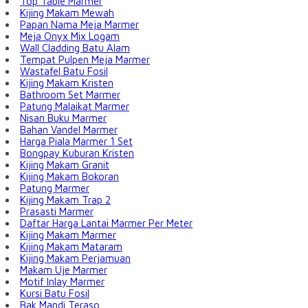
Top Table Marmer
Kijing Makam Mewah
Papan Nama Meja Marmer
Meja Onyx Mix Logam
Wall Cladding Batu Alam
Tempat Pulpen Meja Marmer
Wastafel Batu Fosil
Kijing Makam Kristen
Bathroom Set Marmer
Patung Malaikat Marmer
Nisan Buku Marmer
Bahan Vandel Marmer
Harga Piala Marmer 1 Set
Bongpay Kuburan Kristen
Kijing Makam Granit
Kijing Makam Bokoran
Patung Marmer
Kijing Makam Trap 2
Prasasti Marmer
Daftar Harga Lantai Marmer Per Meter
Kijing Makam Marmer
Kijing Makam Mataram
Kijing Makam Perjamuan
Makam Uje Marmer
Motif Inlay Marmer
Kursi Batu Fosil
Bak Mandi Teraso