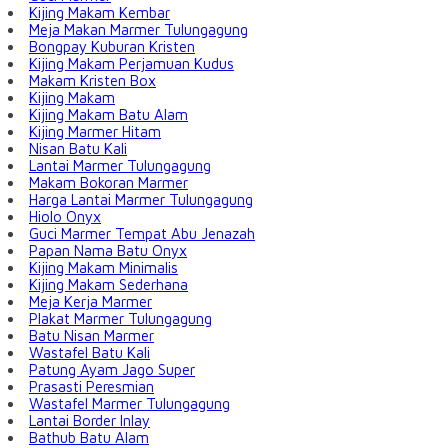
Kijing Makam Kembar
Meja Makan Marmer Tulungagung
Bongpay Kuburan Kristen
Kijing Makam Perjamuan Kudus
Makam Kristen Box
Kijing Makam
Kijing Makam Batu Alam
Kijing Marmer Hitam
Nisan Batu Kali
Lantai Marmer Tulungagung
Makam Bokoran Marmer
Harga Lantai Marmer Tulungagung
Hiolo Onyx
Guci Marmer Tempat Abu Jenazah
Papan Nama Batu Onyx
Kijing Makam Minimalis
Kijing Makam Sederhana
Meja Kerja Marmer
Plakat Marmer Tulungagung
Batu Nisan Marmer
Wastafel Batu Kali
Patung Ayam Jago Super
Prasasti Peresmian
Wastafel Marmer Tulungagung
Lantai Border Inlay
Bathub Batu Alam