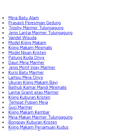
Meja Batu Alam
Prasasti Peresmian Gedung
Trophy Marmer Tulungagung
Jenis Lantai Marmer Tulungagung
Vandel Wisuda
Model Kijing Makam
Kijing Makam Minimalis
Model Nisan Kristen
Patung Kuda Onyx
Daun Meja Marmer
Jenis Motif Inlay Marmer
Kursi Batu Marmer
Lampu Meja Onyx
Ukuran Kijing Makam Bayi
Bathub Kamar Mandi Minimalis
Lantai Granit atau Marmer
Kijing Kuburan Kristen
Tempat Pulpen Meja
Guci Marmer
Kijing Makam Kembar
Meja Makan Marmer Tulungagung
Bongpay Kuburan Kristen
Kijing Makam Perjamuan Kudus