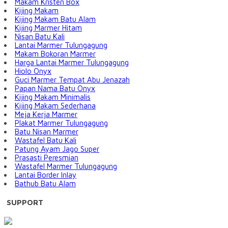
Makam Kristen Box
Kijing Makam
Kijing Makam Batu Alam
Kijing Marmer Hitam
Nisan Batu Kali
Lantai Marmer Tulungagung
Makam Bokoran Marmer
Harga Lantai Marmer Tulungagung
Hiolo Onyx
Guci Marmer Tempat Abu Jenazah
Papan Nama Batu Onyx
Kijing Makam Minimalis
Kijing Makam Sederhana
Meja Kerja Marmer
Plakat Marmer Tulungagung
Batu Nisan Marmer
Wastafel Batu Kali
Patung Ayam Jago Super
Prasasti Peresmian
Wastafel Marmer Tulungagung
Lantai Border Inlay
Bathub Batu Alam
SUPPORT