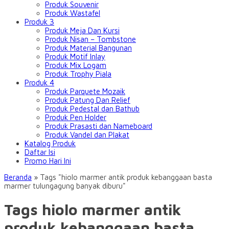
Produk Souvenir
Produk Wastafel
Produk 3
Produk Meja Dan Kursi
Produk Nisan – Tombstone
Produk Material Bangunan
Produk Motif Inlay
Produk Mix Logam
Produk Trophy Piala
Produk 4
Produk Parquete Mozaik
Produk Patung Dan Relief
Produk Pedestal dan Bathub
Produk Pen Holder
Produk Prasasti dan Nameboard
Produk Vandel dan Plakat
Katalog Produk
Daftar Isi
Promo Hari Ini
Beranda
»
Tags "hiolo marmer antik produk kebanggaan basta
marmer tulungagung banyak diburu"
Tags hiolo marmer antik
produk kebanggaan basta