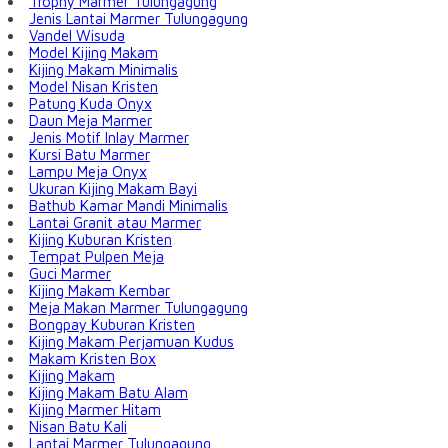
Trophy Marmer Tulungagung
Jenis Lantai Marmer Tulungagung
Vandel Wisuda
Model Kijing Makam
Kijing Makam Minimalis
Model Nisan Kristen
Patung Kuda Onyx
Daun Meja Marmer
Jenis Motif Inlay Marmer
Kursi Batu Marmer
Lampu Meja Onyx
Ukuran Kijing Makam Bayi
Bathub Kamar Mandi Minimalis
Lantai Granit atau Marmer
Kijing Kuburan Kristen
Tempat Pulpen Meja
Guci Marmer
Kijing Makam Kembar
Meja Makan Marmer Tulungagung
Bongpay Kuburan Kristen
Kijing Makam Perjamuan Kudus
Makam Kristen Box
Kijing Makam
Kijing Makam Batu Alam
Kijing Marmer Hitam
Nisan Batu Kali
Lantai Marmer Tulungagung