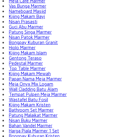
Meja Cafe Marmer
Vas Bunga Marmer
Nameboard Masjid
Kijing Makam Bayi
Nisan Prasasti
Guci Abu Marmer
Patung Singa Marmer
Nisan Patok Marmer
Bongpay Kuburan Granit
Hiolo Marmer
Kijing Makam Islam
Gentong Teraso
Pedestal Marmer
Top Table Marmer
Kijing Makam Mewah
Papan Nama Meja Marmer
Meja Onyx Mix Logam
Wall Cladding Batu Alam
Tempat Pulpen Meja Marmer
Wastafel Batu Fosil
Kijing Makam Kristen
Bathroom Set Marmer
Patung Malaikat Marmer
Nisan Buku Marmer
Bahan Vandel Marmer
Harga Piala Marmer 1 Set
Bongpay Kuburan Kristen