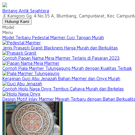
Bintang Antik Sejahtera
Jl. Kanigoro Gg. 4 No.35 A, Blumbang, Campurdarat, Kec. Campur
Hubungi Kami
Model
Menu
Model Terbaru Pedestal Marmer Cuci Tangan Murah
Jenis Prasasti Granit Blacknero Harga Murah dan Berkulitas
Contoh Papan Nama Meja Marmer Terlaris di Pasaran 2023
Contoh Piala Marmer Tulungagung Murah dengan Kualitas Terbaik
Kerajinan Guci Abu Jenazah Bahan Marmer dan Onyx Murah
Contoh Hiolo Naga Onyx Tembus Cahaya Murah dan Berkelas
Design Motif Inlay Marmer Mewah Terbaru dengan Bahan Berkualit