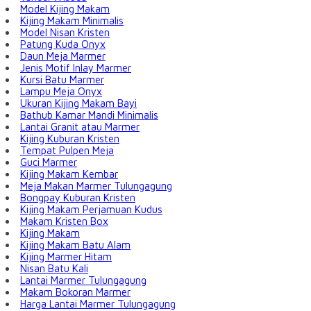
Model Kijing Makam
Kijing Makam Minimalis
Model Nisan Kristen
Patung Kuda Onyx
Daun Meja Marmer
Jenis Motif Inlay Marmer
Kursi Batu Marmer
Lampu Meja Onyx
Ukuran Kijing Makam Bayi
Bathub Kamar Mandi Minimalis
Lantai Granit atau Marmer
Kijing Kuburan Kristen
Tempat Pulpen Meja
Guci Marmer
Kijing Makam Kembar
Meja Makan Marmer Tulungagung
Bongpay Kuburan Kristen
Kijing Makam Perjamuan Kudus
Makam Kristen Box
Kijing Makam
Kijing Makam Batu Alam
Kijing Marmer Hitam
Nisan Batu Kali
Lantai Marmer Tulungagung
Makam Bokoran Marmer
Harga Lantai Marmer Tulungagung