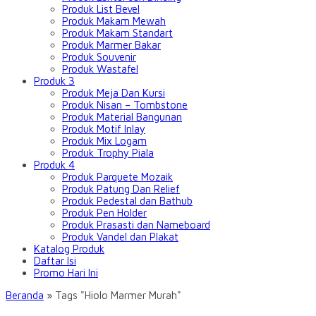
Produk List Bevel
Produk Makam Mewah
Produk Makam Standart
Produk Marmer Bakar
Produk Souvenir
Produk Wastafel
Produk 3
Produk Meja Dan Kursi
Produk Nisan – Tombstone
Produk Material Bangunan
Produk Motif Inlay
Produk Mix Logam
Produk Trophy Piala
Produk 4
Produk Parquete Mozaik
Produk Patung Dan Relief
Produk Pedestal dan Bathub
Produk Pen Holder
Produk Prasasti dan Nameboard
Produk Vandel dan Plakat
Katalog Produk
Daftar Isi
Promo Hari Ini
Beranda
»
Tags "Hiolo Marmer Murah"