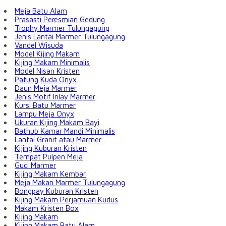
Meja Batu Alam
Prasasti Peresmian Gedung
Trophy Marmer Tulungagung
Jenis Lantai Marmer Tulungagung
Vandel Wisuda
Model Kijing Makam
Kijing Makam Minimalis
Model Nisan Kristen
Patung Kuda Onyx
Daun Meja Marmer
Jenis Motif Inlay Marmer
Kursi Batu Marmer
Lampu Meja Onyx
Ukuran Kijing Makam Bayi
Bathub Kamar Mandi Minimalis
Lantai Granit atau Marmer
Kijing Kuburan Kristen
Tempat Pulpen Meja
Guci Marmer
Kijing Makam Kembar
Meja Makan Marmer Tulungagung
Bongpay Kuburan Kristen
Kijing Makam Perjamuan Kudus
Makam Kristen Box
Kijing Makam
Kijing Makam Batu Alam