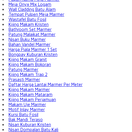
Meja Onyx Mix Logam
Wall Cladding Batu Alam
Tempat Pulpen Meja Marmer
Wastafel Batu Fosil
Kijing Makam Kristen
Bathroom Set Marmer
Patung Malaikat Marmer
Nisan Buku Marmer
Bahan Vandel Marmer
Harga Piala Marmer 1 Set
Bongpay Kuburan Kristen
Kijing Makam Granit
Kijing Makam Bokoran
Patung Marmer
Kijing Makam Trap 2
Prasasti Marmer
Daftar Harga Lantai Marmer Per Meter
Kijing Makam Marmer
Kijing Makam Mataram
Kijing Makam Perjamuan
Makam Uje Marmer
Motif Inlay Marmer
Kursi Batu Fosil
Bak Mandi Teraso
Nisan Kuburan Kristen
Nisan Dompalan Batu Kali