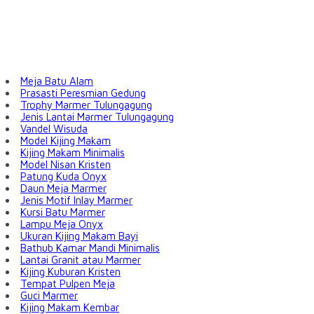
Meja Batu Alam
Prasasti Peresmian Gedung
Trophy Marmer Tulungagung
Jenis Lantai Marmer Tulungagung
Vandel Wisuda
Model Kijing Makam
Kijing Makam Minimalis
Model Nisan Kristen
Patung Kuda Onyx
Daun Meja Marmer
Jenis Motif Inlay Marmer
Kursi Batu Marmer
Lampu Meja Onyx
Ukuran Kijing Makam Bayi
Bathub Kamar Mandi Minimalis
Lantai Granit atau Marmer
Kijing Kuburan Kristen
Tempat Pulpen Meja
Guci Marmer
Kijing Makam Kembar