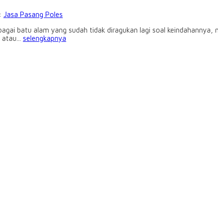
i:
Jasa Pasang Poles
gai batu alam yang sudah tidak diragukan lagi soal keindahannya, m
 atau...
selengkapnya