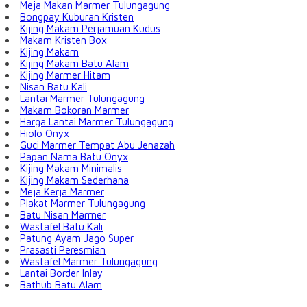
Meja Makan Marmer Tulungagung
Bongpay Kuburan Kristen
Kijing Makam Perjamuan Kudus
Makam Kristen Box
Kijing Makam
Kijing Makam Batu Alam
Kijing Marmer Hitam
Nisan Batu Kali
Lantai Marmer Tulungagung
Makam Bokoran Marmer
Harga Lantai Marmer Tulungagung
Hiolo Onyx
Guci Marmer Tempat Abu Jenazah
Papan Nama Batu Onyx
Kijing Makam Minimalis
Kijing Makam Sederhana
Meja Kerja Marmer
Plakat Marmer Tulungagung
Batu Nisan Marmer
Wastafel Batu Kali
Patung Ayam Jago Super
Prasasti Peresmian
Wastafel Marmer Tulungagung
Lantai Border Inlay
Bathub Batu Alam