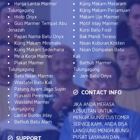
Harga Lantai Marmer
Kijing Makam Mataram
Tulungagung
Kijing Makam Perjamuan
Hiolo Onyx
Makam Uje Marmer
Guci Marmer Tempat Abu
Motif Inlay Marmer
Jenazah
Kursi Batu Fosil
Papan Nama Batu Onyx
Bak Mandi Teraso
Kijing Makam Minimalis
Nisan Kuburan Kristen
Kijing Makam Sederhana
Nisan Dompalan Batu
Meja Kerja Marmer
Kali
Plakat Marmer
Bathub Marmer
Tulungagung
Tulungagung
Batu Nisan Marmer
Jam Batu Onyx
Wastafel Batu Kali
Patung Ayam Jago Super
CONTACT INFO
Prasasti Peresmian
Wastafel Marmer
JIKA ANDA MERASA
Tulungagung
KESULITAN UNTUK
Lantai Border Inlay
MENGHUBUNGI CUSTOMER
Bathub Batu Alam
SERVICE KAMI, ANDA BISA
LANGSUNG MENGHUBUNGI
PUSAT LAYANAN DAN
SUPPORT