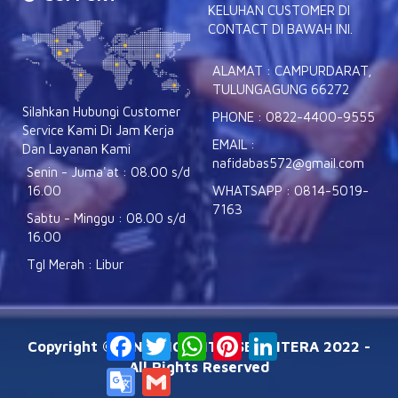
KELUHAN CUSTOMER DI
CONTACT DI BAWAH INI.
ALAMAT : CAMPURDARAT,
TULUNGAGUNG 66272
Silahkan Hubungi Customer
PHONE : 0822-4400-9555
Service Kami Di Jam Kerja
EMAIL :
Dan Layanan Kami
nafidabas572@gmail.com
Senin - Juma'at : 08.00 s/d
WHATSAPP : 0814-5019-
16.00
7163
Sabtu - Minggu : 08.00 s/d
16.00
Tgl Merah : Libur
Facebook
Twitter
WhatsApp
Pinterest
LinkedIn
Copyright © BINTANG ANTIK SEJAHTERA 2022 -
All Rights Reserved
Google
Gmail
Translate