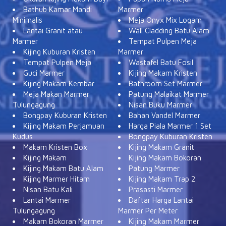
Bathub Kamar Mandi
Marmer
Minimalis
Meja Onyx Mix Logam
Lantai Granit atau
Wall Cladding Batu Alam
Marmer
Tempat Pulpen Meja
Kijing Kuburan Kristen
Marmer
Tempat Pulpen Meja
Wastafel Batu Fosil
Guci Marmer
Kijing Makam Kristen
Kijing Makam Kembar
Bathroom Set Marmer
Meja Makan Marmer
Patung Malaikat Marmer
Tulungagung
Nisan Buku Marmer
Bongpay Kuburan Kristen
Bahan Vandel Marmer
Kijing Makam Perjamuan
Harga Piala Marmer 1 Set
Kudus
Bongpay Kuburan Kristen
Makam Kristen Box
Kijing Makam Granit
Kijing Makam
Kijing Makam Bokoran
Kijing Makam Batu Alam
Patung Marmer
Kijing Marmer Hitam
Kijing Makam Trap 2
Nisan Batu Kali
Prasasti Marmer
Lantai Marmer
Daftar Harga Lantai
Tulungagung
Marmer Per Meter
Makam Bokoran Marmer
Kijing Makam Marmer