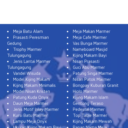
Meja Batu Alam
Meja Makan Marmer
Prasasti Peresmian
Meja Cafe Marmer
Gedung
Vas Bunga Marmer
Trophy Marmer
Nameboard Masjid
Tulungagung
Kijing Makam Bayi
Jenis Lantai Marmer
Nisan Prasasti
Tulungagung
Guci Abu Marmer
Vandel Wisuda
Patung Singa Marmer
Model Kijing Makam
Nisan Patok Marmer
Kijing Makam Minimalis
Bongpay Kuburan Granit
Model Nisan Kristen
Hiolo Marmer
Patung Kuda Onyx
Kijing Makam Islam
Daun Meja Marmer
Gentong Teraso
Jenis Motif Inlay Marmer
Pedestal Marmer
Kursi Batu Marmer
Top Table Marmer
Lampu Meja Onyx
Kijing Makam Mewah
Ukuran Kijing Makam Bayi
Papan Nama Meja