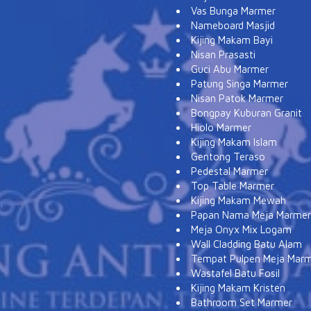
Vas Bunga Marmer
Nameboard Masjid
Kijing Makam Bayi
Nisan Prasasti
Guci Abu Marmer
Patung Singa Marmer
Nisan Patok Marmer
Bongpay Kuburan Granit
Hiolo Marmer
Kijing Makam Islam
Gentong Teraso
Pedestal Marmer
Top Table Marmer
Kijing Makam Mewah
Papan Nama Meja Marmer
Meja Onyx Mix Logam
Wall Cladding Batu Alam
Tempat Pulpen Meja Mar
Wastafel Batu Fosil
Kijing Makam Kristen
Bathroom Set Marmer