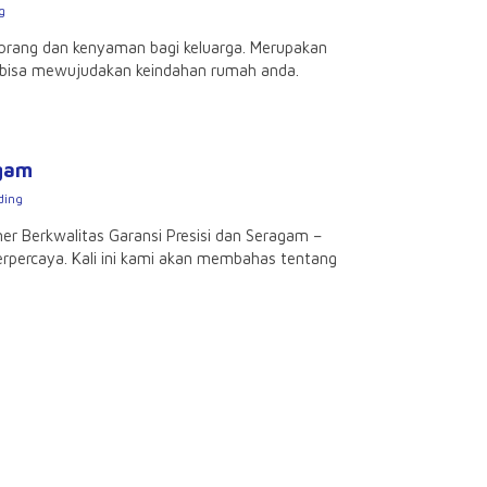
g
 orang dan kenyaman bagi keluarga. Merupakan
i bisa mewujudakan keindahan rumah anda.
agam
ding
mer Berkwalitas Garansi Presisi dan Seragam –
rpercaya. Kali ini kami akan membahas tentang