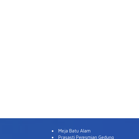
Meja Batu Alam
Prasasti Peresmian Gedung