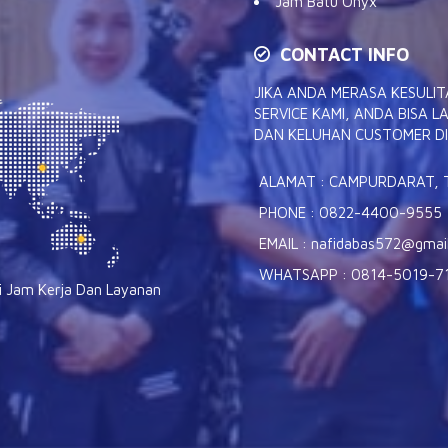
Jam Batu Onyx
CONTACT INFO
JIKA ANDA MERASA KESUL
SERVICE KAMI, ANDA BISA
DAN KELUHAN CUSTOMER DI 
ALAMAT : CAMPURDARAT,
PHONE : 0822-4400-9555
EMAIL : nafidabas572@gmai
WHATSAPP : 0814-5019-7
i Jam Kerja Dan Layanan