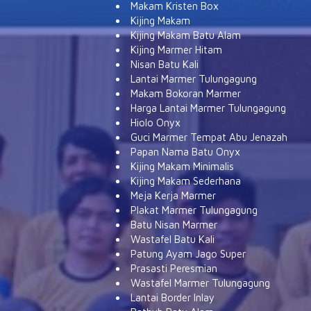
Makam Kristen Box
Kijing Makam
Kijing Makam Batu Alam
Kijing Marmer Hitam
Nisan Batu Kali
Lantai Marmer Tulungagung
Makam Bokoran Marmer
Harga Lantai Marmer Tulungagung
Hiolo Onyx
Guci Marmer Tempat Abu Jenazah
Papan Nama Batu Onyx
Kijing Makam Minimalis
Kijing Makam Sederhana
Meja Kerja Marmer
Plakat Marmer Tulungagung
Batu Nisan Marmer
Wastafel Batu Kali
Patung Ayam Jago Super
Prasasti Peresmian
Wastafel Marmer Tulungagung
Lantai Border Inlay