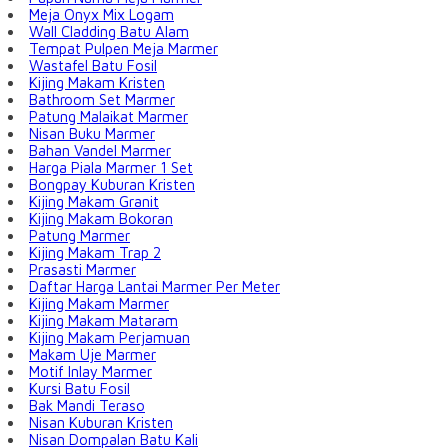
Meja Onyx Mix Logam
Wall Cladding Batu Alam
Tempat Pulpen Meja Marmer
Wastafel Batu Fosil
Kijing Makam Kristen
Bathroom Set Marmer
Patung Malaikat Marmer
Nisan Buku Marmer
Bahan Vandel Marmer
Harga Piala Marmer 1 Set
Bongpay Kuburan Kristen
Kijing Makam Granit
Kijing Makam Bokoran
Patung Marmer
Kijing Makam Trap 2
Prasasti Marmer
Daftar Harga Lantai Marmer Per Meter
Kijing Makam Marmer
Kijing Makam Mataram
Kijing Makam Perjamuan
Makam Uje Marmer
Motif Inlay Marmer
Kursi Batu Fosil
Bak Mandi Teraso
Nisan Kuburan Kristen
Nisan Dompalan Batu Kali