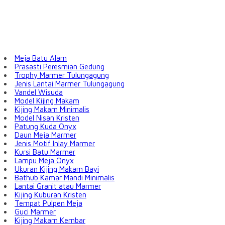
Meja Batu Alam
Prasasti Peresmian Gedung
Trophy Marmer Tulungagung
Jenis Lantai Marmer Tulungagung
Vandel Wisuda
Model Kijing Makam
Kijing Makam Minimalis
Model Nisan Kristen
Patung Kuda Onyx
Daun Meja Marmer
Jenis Motif Inlay Marmer
Kursi Batu Marmer
Lampu Meja Onyx
Ukuran Kijing Makam Bayi
Bathub Kamar Mandi Minimalis
Lantai Granit atau Marmer
Kijing Kuburan Kristen
Tempat Pulpen Meja
Guci Marmer
Kijing Makam Kembar