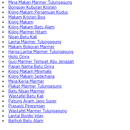
Meja Makan Marmer Tulungagung
Bongpay Kuburan Kristen
Kijing Makam Perjamuan Kudus
Makam Kristen Box
Kijing Makam
Kijing Makam Batu Alam
Kijing Marmer Hitam
Nisan Batu Kali
Lantai Marmer Tulungagung
Makam Bokoran Marmer
Harga Lantai Marmer Tulungagung
Hiolo Onyx
Guci Marmer Tempat Abu Jenazah
Papan Nama Batu Onyx
Kijing Makam Minimalis
Kijing Makam Sederhana
Meja Kerja Marmer
Plakat Marmer Tulungagung
Batu Nisan Marmer
Wastafel Batu Kali
Patung Ayam Jago Super
Prasasti Peresmian
Wastafel Marmer Tulungagung
Lantai Border Inlay
Bathub Batu Alam