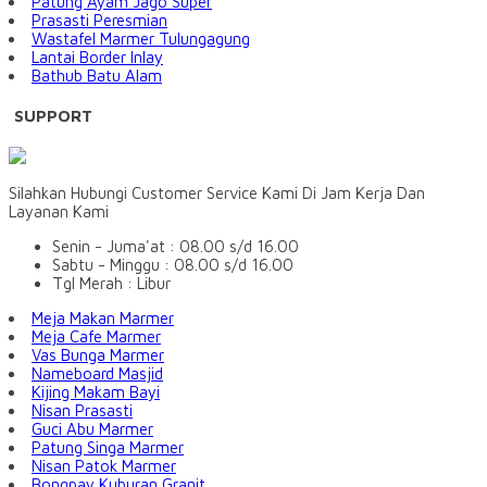
Patung Ayam Jago Super
Prasasti Peresmian
Wastafel Marmer Tulungagung
Lantai Border Inlay
Bathub Batu Alam
SUPPORT
Silahkan Hubungi Customer Service Kami Di Jam Kerja Dan
Layanan Kami
Senin - Juma'at : 08.00 s/d 16.00
Sabtu - Minggu : 08.00 s/d 16.00
Tgl Merah : Libur
Meja Makan Marmer
Meja Cafe Marmer
Vas Bunga Marmer
Nameboard Masjid
Kijing Makam Bayi
Nisan Prasasti
Guci Abu Marmer
Patung Singa Marmer
Nisan Patok Marmer
Bongpay Kuburan Granit