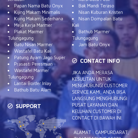
Papan Nama Batu Onyx
Bak Mandi Teraso
Kijing Makam Minimalis
Nisan Kuburan Kristen
Kijing Makam Sederhana
Nisan Dompalan Batu
Meja Kerja Marmer
Kali
Plakat Marmer
Bathub Marmer
Tulungagung
Tulungagung
Batu Nisan Marmer
Jam Batu Onyx
Wastafel Batu Kali
Patung Ayam Jago Super
CONTACT INFO
Prasasti Peresmian
Wastafel Marmer
JIKA ANDA MERASA
Tulungagung
KESULITAN UNTUK
Lantai Border Inlay
MENGHUBUNGI CUSTOMER
Bathub Batu Alam
SERVICE KAMI, ANDA BISA
LANGSUNG MENGHUBUNGI
PUSAT LAYANAN DAN
SUPPORT
KELUHAN CUSTOMER DI
CONTACT DI BAWAH INI.
ALAMAT : CAMPURDARAT,