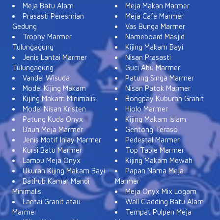
Meja Batu Alam
Meja Makan Marmer
Prasasti Peresmian
Meja Cafe Marmer
Gedung
Vas Bunga Marmer
Trophy Marmer
Nameboard Masjid
Tulungagung
Kijing Makam Bayi
Jenis Lantai Marmer
Nisan Prasasti
Tulungagung
Guci Abu Marmer
Vandel Wisuda
Patung Singa Marmer
Model Kijing Makam
Nisan Patok Marmer
Kijing Makam Minimalis
Bongpay Kuburan Granit
Model Nisan Kristen
Hiolo Marmer
Patung Kuda Onyx
Kijing Makam Islam
Daun Meja Marmer
Gentong Teraso
Jenis Motif Inlay Marmer
Pedestal Marmer
Kursi Batu Marmer
Top Table Marmer
Lampu Meja Onyx
Kijing Makam Mewah
Ukuran Kijing Makam Bayi
Papan Nama Meja
Bathub Kamar Mandi
Marmer
Minimalis
Meja Onyx Mix Logam
Lantai Granit atau
Wall Cladding Batu Alam
Marmer
Tempat Pulpen Meja