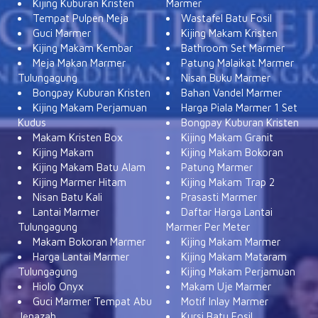
Kijing Kuburan Kristen
Marmer
Tempat Pulpen Meja
Wastafel Batu Fosil
Guci Marmer
Kijing Makam Kristen
Kijing Makam Kembar
Bathroom Set Marmer
Meja Makan Marmer
Patung Malaikat Marmer
Tulungagung
Nisan Buku Marmer
Bongpay Kuburan Kristen
Bahan Vandel Marmer
Kijing Makam Perjamuan
Harga Piala Marmer 1 Set
Kudus
Bongpay Kuburan Kristen
Makam Kristen Box
Kijing Makam Granit
Kijing Makam
Kijing Makam Bokoran
Kijing Makam Batu Alam
Patung Marmer
Kijing Marmer Hitam
Kijing Makam Trap 2
Nisan Batu Kali
Prasasti Marmer
Lantai Marmer
Daftar Harga Lantai
Tulungagung
Marmer Per Meter
Makam Bokoran Marmer
Kijing Makam Marmer
Harga Lantai Marmer
Kijing Makam Mataram
Tulungagung
Kijing Makam Perjamuan
Hiolo Onyx
Makam Uje Marmer
Guci Marmer Tempat Abu
Motif Inlay Marmer
Jenazah
Kursi Batu Fosil