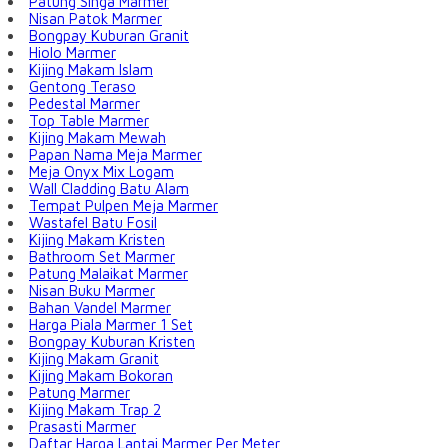
Patung Singa Marmer
Nisan Patok Marmer
Bongpay Kuburan Granit
Hiolo Marmer
Kijing Makam Islam
Gentong Teraso
Pedestal Marmer
Top Table Marmer
Kijing Makam Mewah
Papan Nama Meja Marmer
Meja Onyx Mix Logam
Wall Cladding Batu Alam
Tempat Pulpen Meja Marmer
Wastafel Batu Fosil
Kijing Makam Kristen
Bathroom Set Marmer
Patung Malaikat Marmer
Nisan Buku Marmer
Bahan Vandel Marmer
Harga Piala Marmer 1 Set
Bongpay Kuburan Kristen
Kijing Makam Granit
Kijing Makam Bokoran
Patung Marmer
Kijing Makam Trap 2
Prasasti Marmer
Daftar Harga Lantai Marmer Per Meter