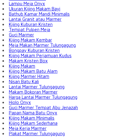
Lampu Meja Onyx
Ukuran Kijing Makam Bayi
Bathub Kamar Mandi Minimalis
Lantai Granit atau Marmer
Kijing Kuburan Kristen
Tempat Pulpen Meja
Guci Marmer
Kijing Makam Kembar
Meja Makan Marmer Tulungagung
Bongpay Kuburan Kristen
Kijing Makam Perjamuan Kudus
Makam Kristen Box
Kijing Makam
Kijing Makam Batu Alam
Kijing Marmer Hitam
Nisan Batu Kali
Lantai Marmer Tulungagung
Makam Bokoran Marmer
Harga Lantai Marmer Tulungagung
Hiolo Onyx
Guci Marmer Tempat Abu Jenazah
Papan Nama Batu Onyx
Kijing Makam Minimalis
Kijing Makam Sederhana
Meja Kerja Marmer
Plakat Marmer Tulungagung