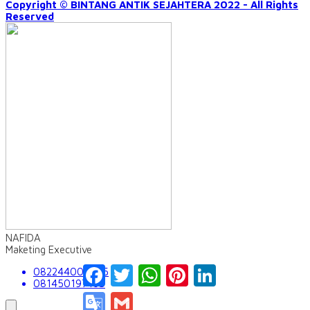
Copyright © BINTANG ANTIK SEJAHTERA 2022 - All Rights
Reserved
NAFIDA
Maketing Executive
Facebook
Twitter
WhatsApp
Pinterest
LinkedIn
082244009555
081450197163
Google
Gmail
Translate