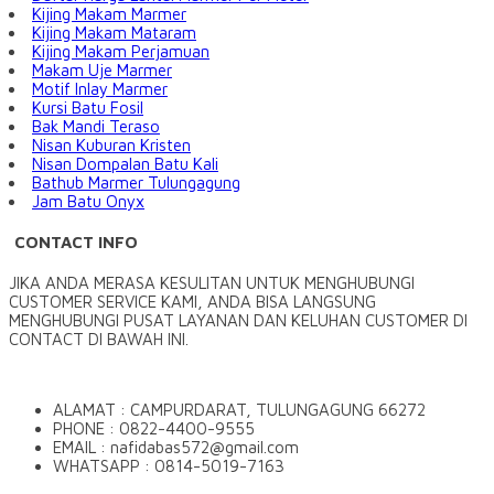
Kijing Makam Marmer
Kijing Makam Mataram
Kijing Makam Perjamuan
Makam Uje Marmer
Motif Inlay Marmer
Kursi Batu Fosil
Bak Mandi Teraso
Nisan Kuburan Kristen
Nisan Dompalan Batu Kali
Bathub Marmer Tulungagung
Jam Batu Onyx
CONTACT INFO
JIKA ANDA MERASA KESULITAN UNTUK MENGHUBUNGI
CUSTOMER SERVICE KAMI, ANDA BISA LANGSUNG
MENGHUBUNGI PUSAT LAYANAN DAN KELUHAN CUSTOMER DI
CONTACT DI BAWAH INI.
ALAMAT : CAMPURDARAT, TULUNGAGUNG 66272
PHONE : 0822-4400-9555
EMAIL : nafidabas572@gmail.com
WHATSAPP : 0814-5019-7163