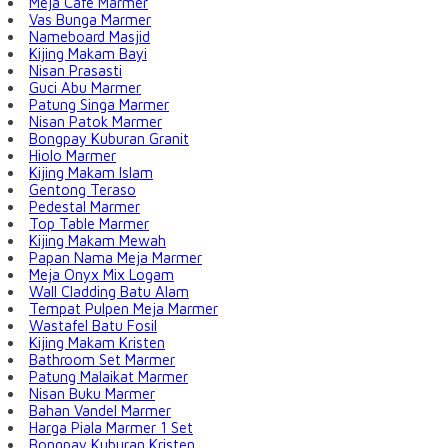
Meja Cafe Marmer
Vas Bunga Marmer
Nameboard Masjid
Kijing Makam Bayi
Nisan Prasasti
Guci Abu Marmer
Patung Singa Marmer
Nisan Patok Marmer
Bongpay Kuburan Granit
Hiolo Marmer
Kijing Makam Islam
Gentong Teraso
Pedestal Marmer
Top Table Marmer
Kijing Makam Mewah
Papan Nama Meja Marmer
Meja Onyx Mix Logam
Wall Cladding Batu Alam
Tempat Pulpen Meja Marmer
Wastafel Batu Fosil
Kijing Makam Kristen
Bathroom Set Marmer
Patung Malaikat Marmer
Nisan Buku Marmer
Bahan Vandel Marmer
Harga Piala Marmer 1 Set
Bongpay Kuburan Kristen