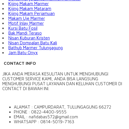
Kijing Makam Marmer
Kijing Makam Mataram
Kijing Makam Perjamuan
Makam Uje Marmer
Motif Inlay Marmer
Kursi Batu Fosil
Bak Mandi Teraso
Nisan Kuburan Kristen
Nisan Dompalan Batu Kali
Bathub Marmer Tulungagung
Jam Batu Onyx
CONTACT INFO
JIKA ANDA MERASA KESULITAN UNTUK MENGHUBUNGI
CUSTOMER SERVICE KAMI, ANDA BISA LANGSUNG
MENGHUBUNGI PUSAT LAYANAN DAN KELUHAN CUSTOMER DI
CONTACT DI BAWAH INI.
ALAMAT : CAMPURDARAT, TULUNGAGUNG 66272
PHONE : 0822-4400-9555
EMAIL : nafidabas572@gmail.com
WHATSAPP : 0814-5019-7163