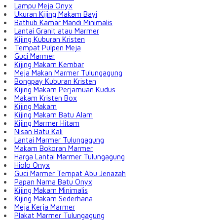
Lampu Meja Onyx
Ukuran Kijing Makam Bayi
Bathub Kamar Mandi Minimalis
Lantai Granit atau Marmer
Kijing Kuburan Kristen
Tempat Pulpen Meja
Guci Marmer
Kijing Makam Kembar
Meja Makan Marmer Tulungagung
Bongpay Kuburan Kristen
Kijing Makam Perjamuan Kudus
Makam Kristen Box
Kijing Makam
Kijing Makam Batu Alam
Kijing Marmer Hitam
Nisan Batu Kali
Lantai Marmer Tulungagung
Makam Bokoran Marmer
Harga Lantai Marmer Tulungagung
Hiolo Onyx
Guci Marmer Tempat Abu Jenazah
Papan Nama Batu Onyx
Kijing Makam Minimalis
Kijing Makam Sederhana
Meja Kerja Marmer
Plakat Marmer Tulungagung