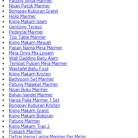
Patung Singa Marmer
Nisan Patok Marmer
Bongpay Kuburan Granit
Hiolo Marmer
Kijing Makam Islam
Gentong Teraso
Pedestal Marmer
Top Table Marmer
Kijing Makam Mewah
Papan Nama Meja Marmer
Meja Onyx Mix Logam
Wall Cladding Batu Alam
Tempat Pulpen Meja Marmer
Wastafel Batu Fosil
Kijing Makam Kristen
Bathroom Set Marmer
Patung Malaikat Marmer
Nisan Buku Marmer
Bahan Vandel Marmer
Harga Piala Marmer 1 Set
Bongpay Kuburan Kristen
Kijing Makam Granit
Kijing Makam Bokoran
Patung Marmer
Kijing Makam Trap 2
Prasasti Marmer
Daftar Harga Lantai Marmer Per Meter