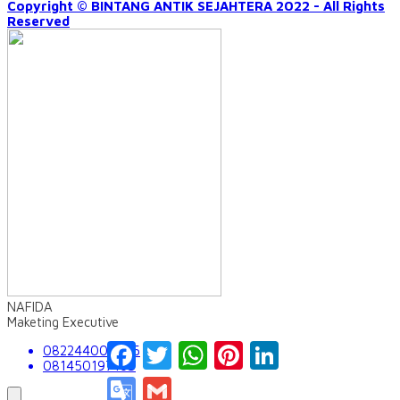
Copyright © BINTANG ANTIK SEJAHTERA 2022 - All Rights
Reserved
NAFIDA
Maketing Executive
Facebook
Twitter
WhatsApp
Pinterest
LinkedIn
082244009555
081450197163
Google
Gmail
Translate