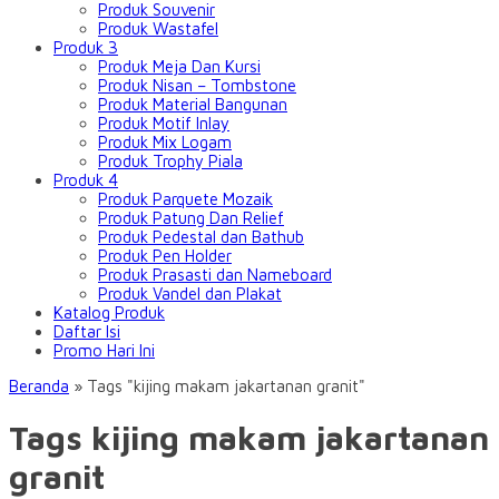
Produk Souvenir
Produk Wastafel
Produk 3
Produk Meja Dan Kursi
Produk Nisan – Tombstone
Produk Material Bangunan
Produk Motif Inlay
Produk Mix Logam
Produk Trophy Piala
Produk 4
Produk Parquete Mozaik
Produk Patung Dan Relief
Produk Pedestal dan Bathub
Produk Pen Holder
Produk Prasasti dan Nameboard
Produk Vandel dan Plakat
Katalog Produk
Daftar Isi
Promo Hari Ini
Beranda
»
Tags "kijing makam jakartanan granit"
Tags kijing makam jakartanan
granit