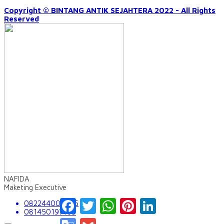
Copyright © BINTANG ANTIK SEJAHTERA 2022 - All Rights
Reserved
NAFIDA
Maketing Executive
Facebook
Twitter
WhatsApp
Pinterest
LinkedIn
082244009555
081450197163
Google
Gmail