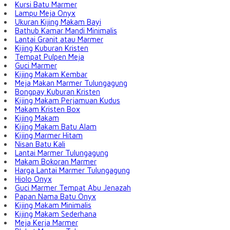
Kursi Batu Marmer
Lampu Meja Onyx
Ukuran Kijing Makam Bayi
Bathub Kamar Mandi Minimalis
Lantai Granit atau Marmer
Kijing Kuburan Kristen
Tempat Pulpen Meja
Guci Marmer
Kijing Makam Kembar
Meja Makan Marmer Tulungagung
Bongpay Kuburan Kristen
Kijing Makam Perjamuan Kudus
Makam Kristen Box
Kijing Makam
Kijing Makam Batu Alam
Kijing Marmer Hitam
Nisan Batu Kali
Lantai Marmer Tulungagung
Makam Bokoran Marmer
Harga Lantai Marmer Tulungagung
Hiolo Onyx
Guci Marmer Tempat Abu Jenazah
Papan Nama Batu Onyx
Kijing Makam Minimalis
Kijing Makam Sederhana
Meja Kerja Marmer