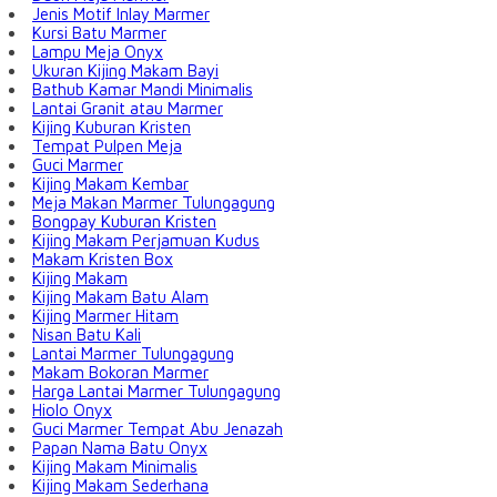
Jenis Motif Inlay Marmer
Kursi Batu Marmer
Lampu Meja Onyx
Ukuran Kijing Makam Bayi
Bathub Kamar Mandi Minimalis
Lantai Granit atau Marmer
Kijing Kuburan Kristen
Tempat Pulpen Meja
Guci Marmer
Kijing Makam Kembar
Meja Makan Marmer Tulungagung
Bongpay Kuburan Kristen
Kijing Makam Perjamuan Kudus
Makam Kristen Box
Kijing Makam
Kijing Makam Batu Alam
Kijing Marmer Hitam
Nisan Batu Kali
Lantai Marmer Tulungagung
Makam Bokoran Marmer
Harga Lantai Marmer Tulungagung
Hiolo Onyx
Guci Marmer Tempat Abu Jenazah
Papan Nama Batu Onyx
Kijing Makam Minimalis
Kijing Makam Sederhana