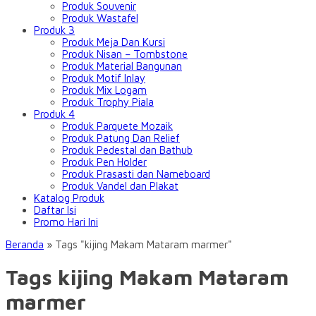
Produk Souvenir
Produk Wastafel
Produk 3
Produk Meja Dan Kursi
Produk Nisan – Tombstone
Produk Material Bangunan
Produk Motif Inlay
Produk Mix Logam
Produk Trophy Piala
Produk 4
Produk Parquete Mozaik
Produk Patung Dan Relief
Produk Pedestal dan Bathub
Produk Pen Holder
Produk Prasasti dan Nameboard
Produk Vandel dan Plakat
Katalog Produk
Daftar Isi
Promo Hari Ini
Beranda
»
Tags "kijing Makam Mataram marmer"
Tags kijing Makam Mataram
marmer