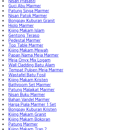
Nisan Prasasti
Guci Abu Marmer
Patung Singa Marmer
Nisan Patok Marmer
Bongpay Kuburan Granit
Hiolo Marmer
Kijing Makam Islam
Gentong Teraso
Pedestal Marmer
Top Table Marmer
Kijing Makam Mewah
Papan Nama Meja Marmer
Meja Onyx Mix Logam
Wall Cladding Batu Alam
Tempat Pulpen Meja Marmer
Wastafel Batu Fosil
Kijing Makam Kristen
Bathroom Set Marmer
Patung Malaikat Marmer
Nisan Buku Marmer
Bahan Vandel Marmer
Harga Piala Marmer 1 Set
Bongpay Kuburan Kristen
Kijing Makam Granit
Kijing Makam Bokoran
Patung Marmer
Kijing Makam Trap 2