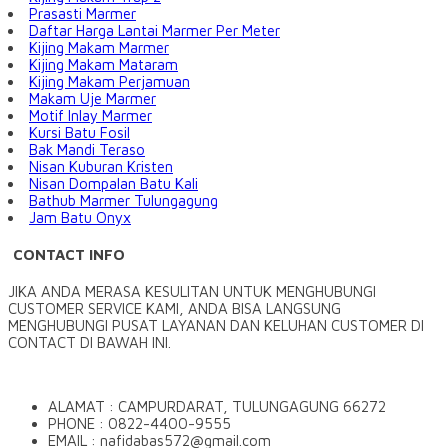
Prasasti Marmer
Daftar Harga Lantai Marmer Per Meter
Kijing Makam Marmer
Kijing Makam Mataram
Kijing Makam Perjamuan
Makam Uje Marmer
Motif Inlay Marmer
Kursi Batu Fosil
Bak Mandi Teraso
Nisan Kuburan Kristen
Nisan Dompalan Batu Kali
Bathub Marmer Tulungagung
Jam Batu Onyx
CONTACT INFO
JIKA ANDA MERASA KESULITAN UNTUK MENGHUBUNGI
CUSTOMER SERVICE KAMI, ANDA BISA LANGSUNG
MENGHUBUNGI PUSAT LAYANAN DAN KELUHAN CUSTOMER DI
CONTACT DI BAWAH INI.
ALAMAT : CAMPURDARAT, TULUNGAGUNG 66272
PHONE : 0822-4400-9555
EMAIL : nafidabas572@gmail.com