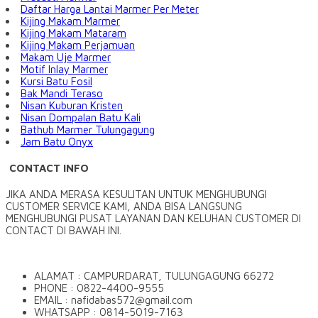
Daftar Harga Lantai Marmer Per Meter
Kijing Makam Marmer
Kijing Makam Mataram
Kijing Makam Perjamuan
Makam Uje Marmer
Motif Inlay Marmer
Kursi Batu Fosil
Bak Mandi Teraso
Nisan Kuburan Kristen
Nisan Dompalan Batu Kali
Bathub Marmer Tulungagung
Jam Batu Onyx
CONTACT INFO
JIKA ANDA MERASA KESULITAN UNTUK MENGHUBUNGI
CUSTOMER SERVICE KAMI, ANDA BISA LANGSUNG
MENGHUBUNGI PUSAT LAYANAN DAN KELUHAN CUSTOMER DI
CONTACT DI BAWAH INI.
ALAMAT : CAMPURDARAT, TULUNGAGUNG 66272
PHONE : 0822-4400-9555
EMAIL : nafidabas572@gmail.com
WHATSAPP : 0814-5019-7163