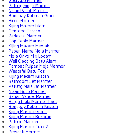
Guci Abu Marmer
Patung Singa Marmer
Nisan Patok Marmer
Bongpay Kuburan Granit
Hiolo Marmer
Kijing Makam Islam
Gentong Teraso
Pedestal Marmer
Top Table Marmer
Kijing Makam Mewah
Papan Nama Meja Marmer
Meja Onyx Mix Logam
Wall Cladding Batu Alam
Tempat Pulpen Meja Marmer
Wastafel Batu Fosil
Kijing Makam Kristen
Bathroom Set Marmer
Patung Malaikat Marmer
Nisan Buku Marmer
Bahan Vandel Marmer
Harga Piala Marmer 1 Set
Bongpay Kuburan Kristen
Kijing Makam Granit
Kijing Makam Bokoran
Patung Marmer
Kijing Makam Trap 2
Prasasti Marmer