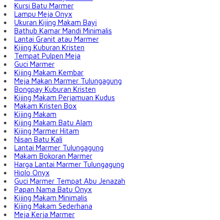
Kursi Batu Marmer
Lampu Meja Onyx
Ukuran Kijing Makam Bayi
Bathub Kamar Mandi Minimalis
Lantai Granit atau Marmer
Kijing Kuburan Kristen
Tempat Pulpen Meja
Guci Marmer
Kijing Makam Kembar
Meja Makan Marmer Tulungagung
Bongpay Kuburan Kristen
Kijing Makam Perjamuan Kudus
Makam Kristen Box
Kijing Makam
Kijing Makam Batu Alam
Kijing Marmer Hitam
Nisan Batu Kali
Lantai Marmer Tulungagung
Makam Bokoran Marmer
Harga Lantai Marmer Tulungagung
Hiolo Onyx
Guci Marmer Tempat Abu Jenazah
Papan Nama Batu Onyx
Kijing Makam Minimalis
Kijing Makam Sederhana
Meja Kerja Marmer