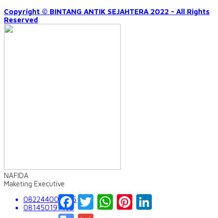
Copyright © BINTANG ANTIK SEJAHTERA 2022 - All Rights
Reserved
NAFIDA
Maketing Executive
Facebook
Twitter
WhatsApp
Pinterest
LinkedIn
082244009555
081450197163
Google
Gmail