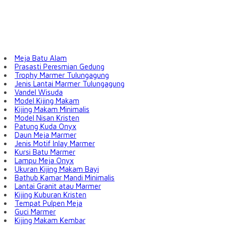
Meja Batu Alam
Prasasti Peresmian Gedung
Trophy Marmer Tulungagung
Jenis Lantai Marmer Tulungagung
Vandel Wisuda
Model Kijing Makam
Kijing Makam Minimalis
Model Nisan Kristen
Patung Kuda Onyx
Daun Meja Marmer
Jenis Motif Inlay Marmer
Kursi Batu Marmer
Lampu Meja Onyx
Ukuran Kijing Makam Bayi
Bathub Kamar Mandi Minimalis
Lantai Granit atau Marmer
Kijing Kuburan Kristen
Tempat Pulpen Meja
Guci Marmer
Kijing Makam Kembar