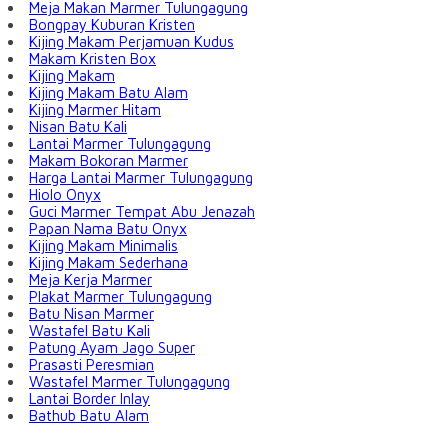
Meja Makan Marmer Tulungagung
Bongpay Kuburan Kristen
Kijing Makam Perjamuan Kudus
Makam Kristen Box
Kijing Makam
Kijing Makam Batu Alam
Kijing Marmer Hitam
Nisan Batu Kali
Lantai Marmer Tulungagung
Makam Bokoran Marmer
Harga Lantai Marmer Tulungagung
Hiolo Onyx
Guci Marmer Tempat Abu Jenazah
Papan Nama Batu Onyx
Kijing Makam Minimalis
Kijing Makam Sederhana
Meja Kerja Marmer
Plakat Marmer Tulungagung
Batu Nisan Marmer
Wastafel Batu Kali
Patung Ayam Jago Super
Prasasti Peresmian
Wastafel Marmer Tulungagung
Lantai Border Inlay
Bathub Batu Alam