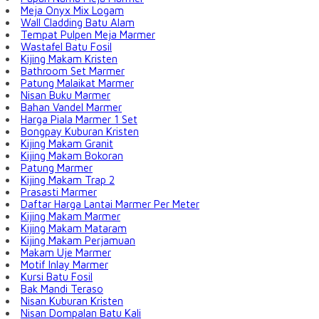
Meja Onyx Mix Logam
Wall Cladding Batu Alam
Tempat Pulpen Meja Marmer
Wastafel Batu Fosil
Kijing Makam Kristen
Bathroom Set Marmer
Patung Malaikat Marmer
Nisan Buku Marmer
Bahan Vandel Marmer
Harga Piala Marmer 1 Set
Bongpay Kuburan Kristen
Kijing Makam Granit
Kijing Makam Bokoran
Patung Marmer
Kijing Makam Trap 2
Prasasti Marmer
Daftar Harga Lantai Marmer Per Meter
Kijing Makam Marmer
Kijing Makam Mataram
Kijing Makam Perjamuan
Makam Uje Marmer
Motif Inlay Marmer
Kursi Batu Fosil
Bak Mandi Teraso
Nisan Kuburan Kristen
Nisan Dompalan Batu Kali