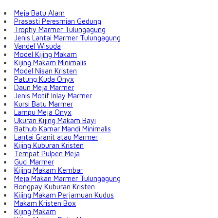
Meja Batu Alam
Prasasti Peresmian Gedung
Trophy Marmer Tulungagung
Jenis Lantai Marmer Tulungagung
Vandel Wisuda
Model Kijing Makam
Kijing Makam Minimalis
Model Nisan Kristen
Patung Kuda Onyx
Daun Meja Marmer
Jenis Motif Inlay Marmer
Kursi Batu Marmer
Lampu Meja Onyx
Ukuran Kijing Makam Bayi
Bathub Kamar Mandi Minimalis
Lantai Granit atau Marmer
Kijing Kuburan Kristen
Tempat Pulpen Meja
Guci Marmer
Kijing Makam Kembar
Meja Makan Marmer Tulungagung
Bongpay Kuburan Kristen
Kijing Makam Perjamuan Kudus
Makam Kristen Box
Kijing Makam