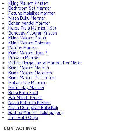
Kijing Makam Kristen
Bathroom Set Marmer
Patung Malaikat Marmer
Nisan Buku Marmer
Bahan Vandel Marmer
Harga Piala Marmer 1 Set
Bongpay Kuburan Kristen
Kijing Makam Granit
Kijing Makam Bokoran
Patung Marmer
Kijing Makam Trap 2
Prasasti Marmer
Daftar Harga Lantai Marmer Per Meter
Kijing Makam Marmer
Kijing Makam Mataram
Kijing Makam Perjamuan
Makam Uje Marmer
Motif Inlay Marmer
Kursi Batu Fosil
Bak Mandi Teraso
Nisan Kuburan Kristen
Nisan Dompalan Batu Kali
Bathub Marmer Tulungagung
Jam Batu Onyx
CONTACT INFO