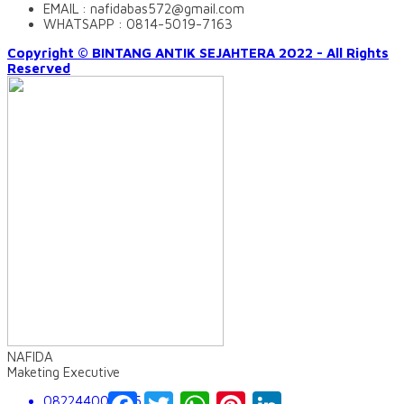
EMAIL : nafidabas572@gmail.com
WHATSAPP : 0814-5019-7163
Copyright © BINTANG ANTIK SEJAHTERA 2022 - All Rights
Reserved
NAFIDA
Maketing Executive
Facebook
Twitter
WhatsApp
Pinterest
LinkedIn
082244009555