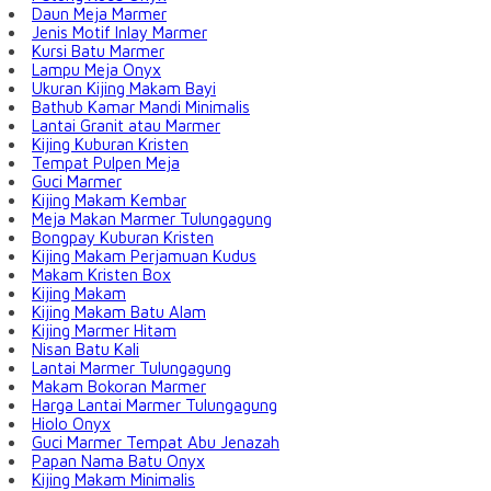
Daun Meja Marmer
Jenis Motif Inlay Marmer
Kursi Batu Marmer
Lampu Meja Onyx
Ukuran Kijing Makam Bayi
Bathub Kamar Mandi Minimalis
Lantai Granit atau Marmer
Kijing Kuburan Kristen
Tempat Pulpen Meja
Guci Marmer
Kijing Makam Kembar
Meja Makan Marmer Tulungagung
Bongpay Kuburan Kristen
Kijing Makam Perjamuan Kudus
Makam Kristen Box
Kijing Makam
Kijing Makam Batu Alam
Kijing Marmer Hitam
Nisan Batu Kali
Lantai Marmer Tulungagung
Makam Bokoran Marmer
Harga Lantai Marmer Tulungagung
Hiolo Onyx
Guci Marmer Tempat Abu Jenazah
Papan Nama Batu Onyx
Kijing Makam Minimalis