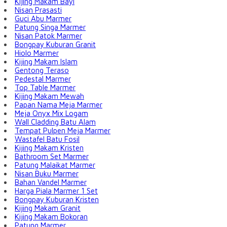
Kijing Makam Bayi
Nisan Prasasti
Guci Abu Marmer
Patung Singa Marmer
Nisan Patok Marmer
Bongpay Kuburan Granit
Hiolo Marmer
Kijing Makam Islam
Gentong Teraso
Pedestal Marmer
Top Table Marmer
Kijing Makam Mewah
Papan Nama Meja Marmer
Meja Onyx Mix Logam
Wall Cladding Batu Alam
Tempat Pulpen Meja Marmer
Wastafel Batu Fosil
Kijing Makam Kristen
Bathroom Set Marmer
Patung Malaikat Marmer
Nisan Buku Marmer
Bahan Vandel Marmer
Harga Piala Marmer 1 Set
Bongpay Kuburan Kristen
Kijing Makam Granit
Kijing Makam Bokoran
Patung Marmer