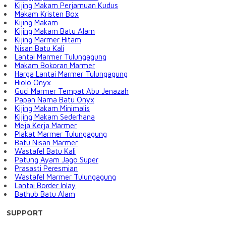
Kijing Makam Perjamuan Kudus
Makam Kristen Box
Kijing Makam
Kijing Makam Batu Alam
Kijing Marmer Hitam
Nisan Batu Kali
Lantai Marmer Tulungagung
Makam Bokoran Marmer
Harga Lantai Marmer Tulungagung
Hiolo Onyx
Guci Marmer Tempat Abu Jenazah
Papan Nama Batu Onyx
Kijing Makam Minimalis
Kijing Makam Sederhana
Meja Kerja Marmer
Plakat Marmer Tulungagung
Batu Nisan Marmer
Wastafel Batu Kali
Patung Ayam Jago Super
Prasasti Peresmian
Wastafel Marmer Tulungagung
Lantai Border Inlay
Bathub Batu Alam
SUPPORT