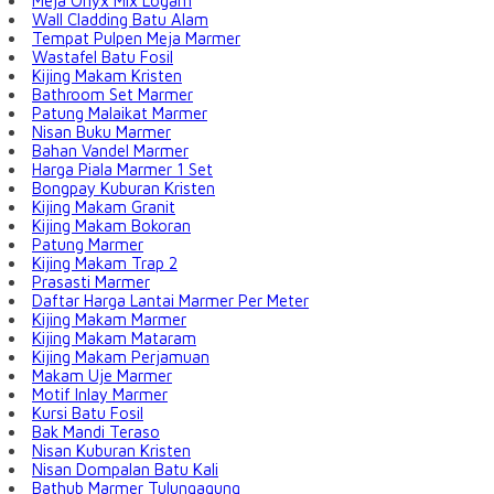
Meja Onyx Mix Logam
Wall Cladding Batu Alam
Tempat Pulpen Meja Marmer
Wastafel Batu Fosil
Kijing Makam Kristen
Bathroom Set Marmer
Patung Malaikat Marmer
Nisan Buku Marmer
Bahan Vandel Marmer
Harga Piala Marmer 1 Set
Bongpay Kuburan Kristen
Kijing Makam Granit
Kijing Makam Bokoran
Patung Marmer
Kijing Makam Trap 2
Prasasti Marmer
Daftar Harga Lantai Marmer Per Meter
Kijing Makam Marmer
Kijing Makam Mataram
Kijing Makam Perjamuan
Makam Uje Marmer
Motif Inlay Marmer
Kursi Batu Fosil
Bak Mandi Teraso
Nisan Kuburan Kristen
Nisan Dompalan Batu Kali
Bathub Marmer Tulungagung