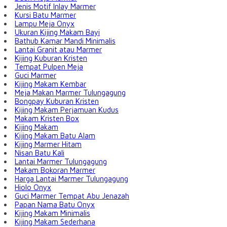
Jenis Motif Inlay Marmer
Kursi Batu Marmer
Lampu Meja Onyx
Ukuran Kijing Makam Bayi
Bathub Kamar Mandi Minimalis
Lantai Granit atau Marmer
Kijing Kuburan Kristen
Tempat Pulpen Meja
Guci Marmer
Kijing Makam Kembar
Meja Makan Marmer Tulungagung
Bongpay Kuburan Kristen
Kijing Makam Perjamuan Kudus
Makam Kristen Box
Kijing Makam
Kijing Makam Batu Alam
Kijing Marmer Hitam
Nisan Batu Kali
Lantai Marmer Tulungagung
Makam Bokoran Marmer
Harga Lantai Marmer Tulungagung
Hiolo Onyx
Guci Marmer Tempat Abu Jenazah
Papan Nama Batu Onyx
Kijing Makam Minimalis
Kijing Makam Sederhana