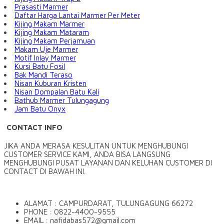
Prasasti Marmer
Daftar Harga Lantai Marmer Per Meter
Kijing Makam Marmer
Kijing Makam Mataram
Kijing Makam Perjamuan
Makam Uje Marmer
Motif Inlay Marmer
Kursi Batu Fosil
Bak Mandi Teraso
Nisan Kuburan Kristen
Nisan Dompalan Batu Kali
Bathub Marmer Tulungagung
Jam Batu Onyx
CONTACT INFO
JIKA ANDA MERASA KESULITAN UNTUK MENGHUBUNGI
CUSTOMER SERVICE KAMI, ANDA BISA LANGSUNG
MENGHUBUNGI PUSAT LAYANAN DAN KELUHAN CUSTOMER DI
CONTACT DI BAWAH INI.
ALAMAT : CAMPURDARAT, TULUNGAGUNG 66272
PHONE : 0822-4400-9555
EMAIL : nafidabas572@gmail.com