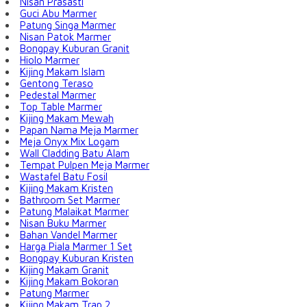
Nisan Prasasti
Guci Abu Marmer
Patung Singa Marmer
Nisan Patok Marmer
Bongpay Kuburan Granit
Hiolo Marmer
Kijing Makam Islam
Gentong Teraso
Pedestal Marmer
Top Table Marmer
Kijing Makam Mewah
Papan Nama Meja Marmer
Meja Onyx Mix Logam
Wall Cladding Batu Alam
Tempat Pulpen Meja Marmer
Wastafel Batu Fosil
Kijing Makam Kristen
Bathroom Set Marmer
Patung Malaikat Marmer
Nisan Buku Marmer
Bahan Vandel Marmer
Harga Piala Marmer 1 Set
Bongpay Kuburan Kristen
Kijing Makam Granit
Kijing Makam Bokoran
Patung Marmer
Kijing Makam Trap 2