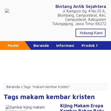
Bintang Antik Sejahtera
Jl. Kanigoro Gg. 4 No.35 A,
Blumbang, Campurdarat, Kec.
Campurdarat, Kabupaten
Tulungagung, Jawa Timur 66272
Hubungi Kami
Model
Beranda
Informasi
Produk 1
Produk 2
Produk 3
Produk 4
Katalog Produk
Daftar Isi
Promo Hari Ini
Beranda
»
Tags "makam kembar kristen"
Tags makam kembar kristen
Kijing Makam Eropa
Kembar Bahan Batu