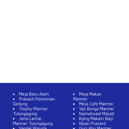
Meja Batu Alam
Meja Makan
Prasasti Peresmian
Marmer
Gedung
Meja Cafe Marmer
Trophy Marmer
Vas Bunga Marmer
Tulungagung
Nameboard Masjid
Jenis Lantai
Kijing Makam Bayi
Marmer Tulungagung
Nisan Prasasti
Vandel Wisuda
Guci Abu Marmer