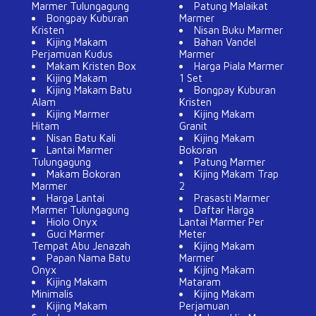
Marmer Tulungagung
Patung Malaikat
Bongpay Kuburan
Marmer
Kristen
Nisan Buku Marmer
Kijing Makam
Bahan Vandel
Perjamuan Kudus
Marmer
Makam Kristen Box
Harga Piala Marmer
Kijing Makam
1 Set
Kijing Makam Batu
Bongpay Kuburan
Alam
Kristen
Kijing Marmer
Kijing Makam
Hitam
Granit
Nisan Batu Kali
Kijing Makam
Lantai Marmer
Bokoran
Tulungagung
Patung Marmer
Makam Bokoran
Kijing Makam Trap
Marmer
2
Harga Lantai
Prasasti Marmer
Marmer Tulungagung
Daftar Harga
Hiolo Onyx
Lantai Marmer Per
Guci Marmer
Meter
Tempat Abu Jenazah
Kijing Makam
Papan Nama Batu
Marmer
Onyx
Kijing Makam
Kijing Makam
Mataram
Minimalis
Kijing Makam
Kijing Makam
Perjamuan