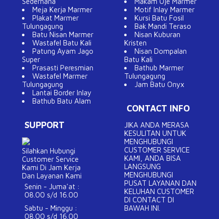
Sederhana
Makam Uje Marmer
Meja Kerja Marmer
Motif Inlay Marmer
Plakat Marmer
Kursi Batu Fosil
Tulungagung
Bak Mandi Teraso
Batu Nisan Marmer
Nisan Kuburan
Wastafel Batu Kali
Kristen
Patung Ayam Jago
Nisan Dompalan
Super
Batu Kali
Prasasti Peresmian
Bathub Marmer
Wastafel Marmer
Tulungagung
Tulungagung
Jam Batu Onyx
Lantai Border Inlay
Bathub Batu Alam
CONTACT INFO
SUPPORT
JIKA ANDA MERASA
KESULITAN UNTUK
MENGHUBUNGI
CUSTOMER SERVICE
Silahkan Hubungi
KAMI, ANDA BISA
Customer Service
LANGSUNG
Kami Di Jam Kerja
MENGHUBUNGI
Dan Layanan Kami
PUSAT LAYANAN DAN
Senin - Juma'at :
KELUHAN CUSTOMER
08.00 s/d 16.00
DI CONTACT DI
Sabtu - Minggu :
BAWAH INI.
08.00 s/d 16.00