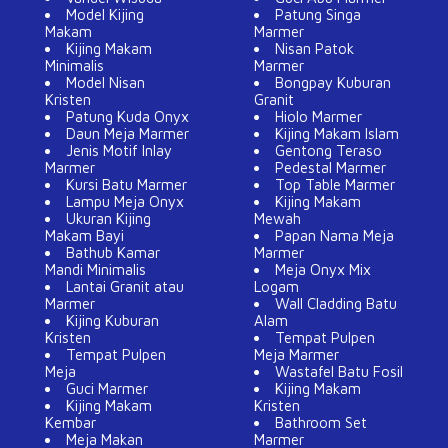
Model Kijing
Patung Singa
Makam
Marmer
Kijing Makam
Nisan Patok
Minimalis
Marmer
Model Nisan
Bongpay Kuburan
Kristen
Granit
Patung Kuda Onyx
Hiolo Marmer
Daun Meja Marmer
Kijing Makam Islam
Jenis Motif Inlay
Gentong Teraso
Marmer
Pedestal Marmer
Kursi Batu Marmer
Top Table Marmer
Lampu Meja Onyx
Kijing Makam
Ukuran Kijing
Mewah
Makam Bayi
Papan Nama Meja
Bathub Kamar
Marmer
Mandi Minimalis
Meja Onyx Mix
Lantai Granit atau
Logam
Marmer
Wall Cladding Batu
Kijing Kuburan
Alam
Kristen
Tempat Pulpen
Tempat Pulpen
Meja Marmer
Meja
Wastafel Batu Fosil
Guci Marmer
Kijing Makam
Kijing Makam
Kristen
Kembar
Bathroom Set
Meja Makan
Marmer