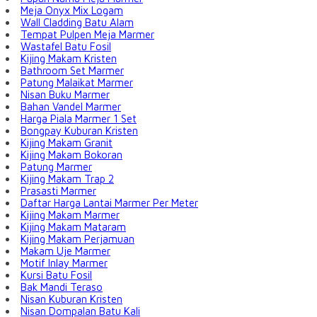
Meja Onyx Mix Logam
Wall Cladding Batu Alam
Tempat Pulpen Meja Marmer
Wastafel Batu Fosil
Kijing Makam Kristen
Bathroom Set Marmer
Patung Malaikat Marmer
Nisan Buku Marmer
Bahan Vandel Marmer
Harga Piala Marmer 1 Set
Bongpay Kuburan Kristen
Kijing Makam Granit
Kijing Makam Bokoran
Patung Marmer
Kijing Makam Trap 2
Prasasti Marmer
Daftar Harga Lantai Marmer Per Meter
Kijing Makam Marmer
Kijing Makam Mataram
Kijing Makam Perjamuan
Makam Uje Marmer
Motif Inlay Marmer
Kursi Batu Fosil
Bak Mandi Teraso
Nisan Kuburan Kristen
Nisan Dompalan Batu Kali