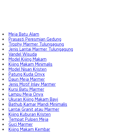
Meja Batu Alam
Prasasti Peresmian Gedung
Trophy Marmer Tulungagung
Jenis Lantai Marmer Tulungagung
Vandel Wisuda
Model Kijing Makam
Kijing Makam Minimalis
Model Nisan Kristen
Patung Kuda Onyx
Daun Meja Marmer
Jenis Motif Inlay Marmer
Kursi Batu Marmer
Lampu Meja Onyx
Ukuran Kijing Makam Bayi
Bathub Kamar Mandi Minimalis
Lantai Granit atau Marmer
Kijing Kuburan Kristen
Tempat Pulpen Meja
Guci Marmer
Kijing Makam Kembar