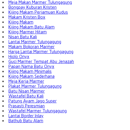
Meja Makan Marmer Tulungagung
Bongpay Kuburan Kristen
Kijing Makam Perjamuan Kudus
Makam Kristen Box
Kijing Makam
Kijing Makam Batu Alam
Kijing Marmer Hitam
Nisan Batu Kali
Lantai Marmer Tulungagung
Makam Bokoran Marmer
Harga Lantai Marmer Tulungagung
Hiolo Onyx
Guci Marmer Tempat Abu Jenazah
Papan Nama Batu Onyx
Kijing Makam Minimalis
Kijing Makam Sederhana
Meja Kerja Marmer
Plakat Marmer Tulungagung
Batu Nisan Marmer
Wastafel Batu Kali
Patung Ayam Jago Super
Prasasti Peresmian
Wastafel Marmer Tulungagung
Lantai Border Inlay
Bathub Batu Alam