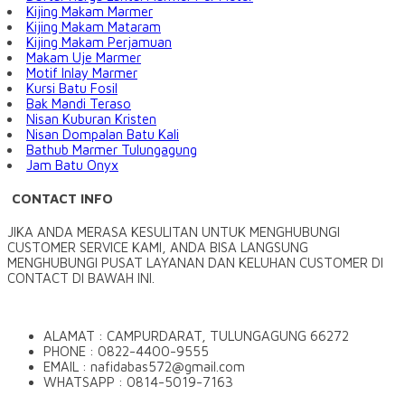
Kijing Makam Marmer
Kijing Makam Mataram
Kijing Makam Perjamuan
Makam Uje Marmer
Motif Inlay Marmer
Kursi Batu Fosil
Bak Mandi Teraso
Nisan Kuburan Kristen
Nisan Dompalan Batu Kali
Bathub Marmer Tulungagung
Jam Batu Onyx
CONTACT INFO
JIKA ANDA MERASA KESULITAN UNTUK MENGHUBUNGI
CUSTOMER SERVICE KAMI, ANDA BISA LANGSUNG
MENGHUBUNGI PUSAT LAYANAN DAN KELUHAN CUSTOMER DI
CONTACT DI BAWAH INI.
ALAMAT : CAMPURDARAT, TULUNGAGUNG 66272
PHONE : 0822-4400-9555
EMAIL : nafidabas572@gmail.com
WHATSAPP : 0814-5019-7163