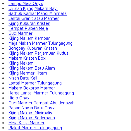
Lampu Meja Onyx
Ukuran Kijing Makam Bayi
Bathub Kamar Mandi Minimalis
Lantai Granit atau Marmer
Kijing Kuburan Kristen
Tempat Pulpen Meja
Guci Marmer
Kijing Makam Kembar
Meja Makan Marmer Tulungagung
Bongpay Kuburan Kristen
Kijing Makam Perjamuan Kudus
Makam Kristen Box
Kijing Makam
Kijing Makam Batu Alam
Kijing Marmer Hitam
Nisan Batu Kali
Lantai Marmer Tulungagung
Makam Bokoran Marmer
Harga Lantai Marmer Tulungagung
Hiolo Onyx
Guci Marmer Tempat Abu Jenazah
Papan Nama Batu Onyx
Kijing Makam Minimalis
Kijing Makam Sederhana
Meja Kerja Marmer
Plakat Marmer Tulungagung