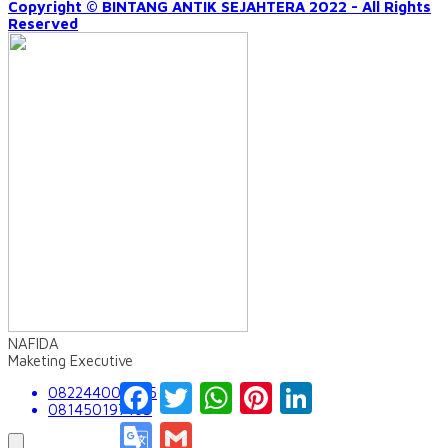
Copyright © BINTANG ANTIK SEJAHTERA 2022 - All Rights
Reserved
NAFIDA
Maketing Executive
Facebook
Twitter
WhatsApp
Pinterest
LinkedIn
082244009555
081450197163
Google
Gmail
Translate