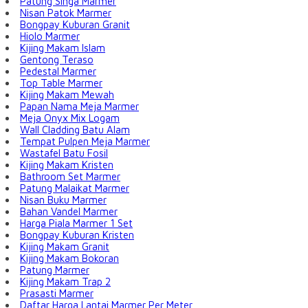
Patung Singa Marmer
Nisan Patok Marmer
Bongpay Kuburan Granit
Hiolo Marmer
Kijing Makam Islam
Gentong Teraso
Pedestal Marmer
Top Table Marmer
Kijing Makam Mewah
Papan Nama Meja Marmer
Meja Onyx Mix Logam
Wall Cladding Batu Alam
Tempat Pulpen Meja Marmer
Wastafel Batu Fosil
Kijing Makam Kristen
Bathroom Set Marmer
Patung Malaikat Marmer
Nisan Buku Marmer
Bahan Vandel Marmer
Harga Piala Marmer 1 Set
Bongpay Kuburan Kristen
Kijing Makam Granit
Kijing Makam Bokoran
Patung Marmer
Kijing Makam Trap 2
Prasasti Marmer
Daftar Harga Lantai Marmer Per Meter