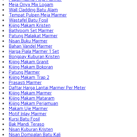
Meja Onyx Mix Logam
Wall Cladding Batu Alam
Tempat Pulpen Meja Marmer
Wastafel Batu Fosil
Kijing Makam Kristen
Bathroom Set Marmer
Patung Malaikat Marmer
Nisan Buku Marmer
Bahan Vandel Marmer
Harga Piala Marmer 1 Set
Bongpay Kuburan Kristen
Kijing Makam Granit
Kijing Makam Bokoran
Patung Marmer
Kijing Makam Trap 2
Prasasti Marmer
Daftar Harga Lantai Marmer Per Meter
Kijing Makam Marmer
Kijing Makam Mataram
Kijing Makam Perjamuan
Makam Uje Marmer
Motif Inlay Marmer
Kursi Batu Fosil
Bak Mandi Teraso
Nisan Kuburan Kristen
Nisan Dompalan Batu Kali