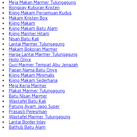
Meja Makan Marmer Tulungagung
Bongpay Kuburan Kristen
Kijing Makam Perjamuan Kudus
Makam Kristen Box
Kijing Makam
Kijing Makam Batu Alam
Kijing Marmer Hitam
Nisan Batu Kali
Lantai Marmer Tulungagung
Makam Bokoran Marmer
Harga Lantai Marmer Tulungagung
Hiolo Onyx
Guci Marmer Tempat Abu Jenazah
Papan Nama Batu Onyx
Kijing Makam Minimalis
Kijing Makam Sederhana
Meja Kerja Marmer
Plakat Marmer Tulungagung
Batu Nisan Marmer
Wastafel Batu Kali
Patung Ayam Jago Super
Prasasti Peresmian
Wastafel Marmer Tulungagung
Lantai Border Inlay
Bathub Batu Alam