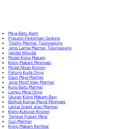
Meja Batu Alam
Prasasti Peresmian Gedung
Trophy Marmer Tulungagung
Jenis Lantai Marmer Tulungagung
Vandel Wisuda
Model Kijing Makam
Kijing Makam Minimalis
Model Nisan Kristen
Patung Kuda Onyx
Daun Meja Marmer
Jenis Motif Inlay Marmer
Kursi Batu Marmer
Lampu Meja Onyx
Ukuran Kijing Makam Bayi
Bathub Kamar Mandi Minimalis
Lantai Granit atau Marmer
Kijing Kuburan Kristen
Tempat Pulpen Meja
Guci Marmer
Kijing Makam Kembar