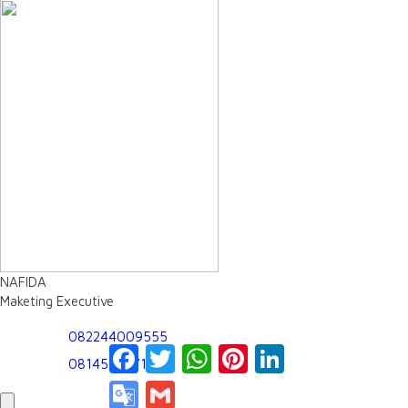
NAFIDA
Maketing Executive
082244009555
Facebook
Twitter
WhatsApp
Pinterest
LinkedIn
081450197163
Google
Gmail
Translate