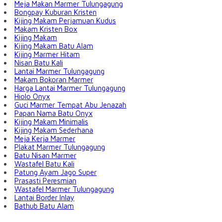
Meja Makan Marmer Tulungagung
Bongpay Kuburan Kristen
Kijing Makam Perjamuan Kudus
Makam Kristen Box
Kijing Makam
Kijing Makam Batu Alam
Kijing Marmer Hitam
Nisan Batu Kali
Lantai Marmer Tulungagung
Makam Bokoran Marmer
Harga Lantai Marmer Tulungagung
Hiolo Onyx
Guci Marmer Tempat Abu Jenazah
Papan Nama Batu Onyx
Kijing Makam Minimalis
Kijing Makam Sederhana
Meja Kerja Marmer
Plakat Marmer Tulungagung
Batu Nisan Marmer
Wastafel Batu Kali
Patung Ayam Jago Super
Prasasti Peresmian
Wastafel Marmer Tulungagung
Lantai Border Inlay
Bathub Batu Alam