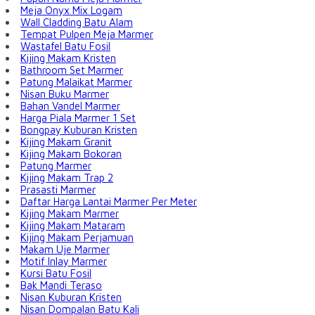
Meja Onyx Mix Logam
Wall Cladding Batu Alam
Tempat Pulpen Meja Marmer
Wastafel Batu Fosil
Kijing Makam Kristen
Bathroom Set Marmer
Patung Malaikat Marmer
Nisan Buku Marmer
Bahan Vandel Marmer
Harga Piala Marmer 1 Set
Bongpay Kuburan Kristen
Kijing Makam Granit
Kijing Makam Bokoran
Patung Marmer
Kijing Makam Trap 2
Prasasti Marmer
Daftar Harga Lantai Marmer Per Meter
Kijing Makam Marmer
Kijing Makam Mataram
Kijing Makam Perjamuan
Makam Uje Marmer
Motif Inlay Marmer
Kursi Batu Fosil
Bak Mandi Teraso
Nisan Kuburan Kristen
Nisan Dompalan Batu Kali