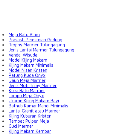
Meja Batu Alam
Prasasti Peresmian Gedung
Trophy Marmer Tulungagung
Jenis Lantai Marmer Tulungagung
Vandel Wisuda
Model Kijing Makam
Kijing Makam Minimalis
Model Nisan Kristen
Patung Kuda Onyx
Daun Meja Marmer
Jenis Motif Inlay Marmer
Kursi Batu Marmer
Lampu Meja Onyx
Ukuran Kijing Makam Bayi
Bathub Kamar Mandi Minimalis
Lantai Granit atau Marmer
Kijing Kuburan Kristen
Tempat Pulpen Meja
Guci Marmer
Kijing Makam Kembar