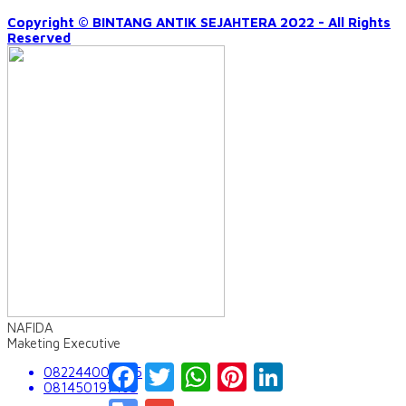
Copyright © BINTANG ANTIK SEJAHTERA 2022 - All Rights
Reserved
NAFIDA
Maketing Executive
Facebook
Twitter
WhatsApp
Pinterest
LinkedIn
082244009555
081450197163
Google
Gmail