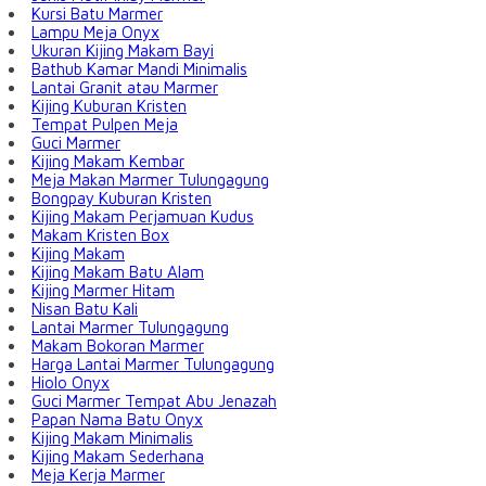
Kursi Batu Marmer
Lampu Meja Onyx
Ukuran Kijing Makam Bayi
Bathub Kamar Mandi Minimalis
Lantai Granit atau Marmer
Kijing Kuburan Kristen
Tempat Pulpen Meja
Guci Marmer
Kijing Makam Kembar
Meja Makan Marmer Tulungagung
Bongpay Kuburan Kristen
Kijing Makam Perjamuan Kudus
Makam Kristen Box
Kijing Makam
Kijing Makam Batu Alam
Kijing Marmer Hitam
Nisan Batu Kali
Lantai Marmer Tulungagung
Makam Bokoran Marmer
Harga Lantai Marmer Tulungagung
Hiolo Onyx
Guci Marmer Tempat Abu Jenazah
Papan Nama Batu Onyx
Kijing Makam Minimalis
Kijing Makam Sederhana
Meja Kerja Marmer