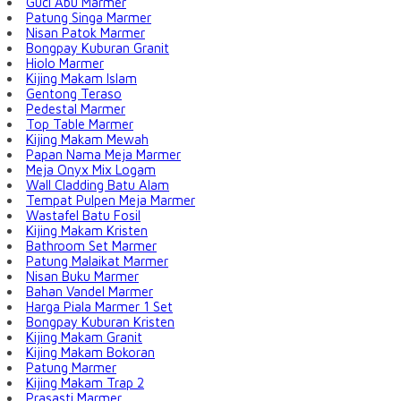
Guci Abu Marmer
Patung Singa Marmer
Nisan Patok Marmer
Bongpay Kuburan Granit
Hiolo Marmer
Kijing Makam Islam
Gentong Teraso
Pedestal Marmer
Top Table Marmer
Kijing Makam Mewah
Papan Nama Meja Marmer
Meja Onyx Mix Logam
Wall Cladding Batu Alam
Tempat Pulpen Meja Marmer
Wastafel Batu Fosil
Kijing Makam Kristen
Bathroom Set Marmer
Patung Malaikat Marmer
Nisan Buku Marmer
Bahan Vandel Marmer
Harga Piala Marmer 1 Set
Bongpay Kuburan Kristen
Kijing Makam Granit
Kijing Makam Bokoran
Patung Marmer
Kijing Makam Trap 2
Prasasti Marmer