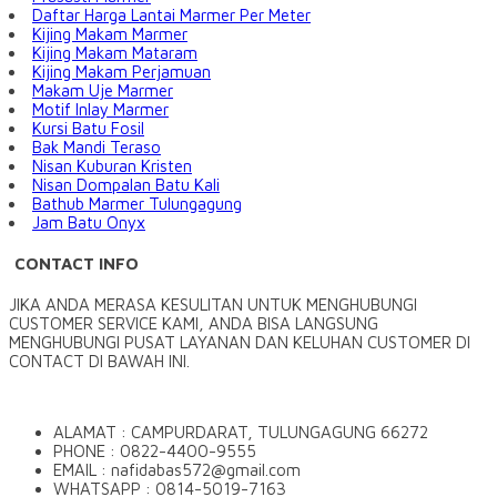
Daftar Harga Lantai Marmer Per Meter
Kijing Makam Marmer
Kijing Makam Mataram
Kijing Makam Perjamuan
Makam Uje Marmer
Motif Inlay Marmer
Kursi Batu Fosil
Bak Mandi Teraso
Nisan Kuburan Kristen
Nisan Dompalan Batu Kali
Bathub Marmer Tulungagung
Jam Batu Onyx
CONTACT INFO
JIKA ANDA MERASA KESULITAN UNTUK MENGHUBUNGI
CUSTOMER SERVICE KAMI, ANDA BISA LANGSUNG
MENGHUBUNGI PUSAT LAYANAN DAN KELUHAN CUSTOMER DI
CONTACT DI BAWAH INI.
ALAMAT : CAMPURDARAT, TULUNGAGUNG 66272
PHONE : 0822-4400-9555
EMAIL : nafidabas572@gmail.com
WHATSAPP : 0814-5019-7163