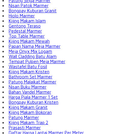
Patung Singa Marmer
Nisan Patok Marmer
Bongpay Kuburan Granit
Hiolo Marmer
Kijing Makam Islam
Gentong Teraso
Pedestal Marmer
Top Table Marmer
Kijing Makam Mewah
Papan Nama Meja Marmer
Meja Onyx Mix Logam
Wall Cladding Batu Alam
Tempat Pulpen Meja Marmer
Wastafel Batu Fosil
Kijing Makam Kristen
Bathroom Set Marmer
Patung Malaikat Marmer
Nisan Buku Marmer
Bahan Vandel Marmer
Harga Piala Marmer 1 Set
Bongpay Kuburan Kristen
Kijing Makam Granit
Kijing Makam Bokoran
Patung Marmer
Kijing Makam Trap 2
Prasasti Marmer
Daftar Harga Lantai Marmer Per Meter