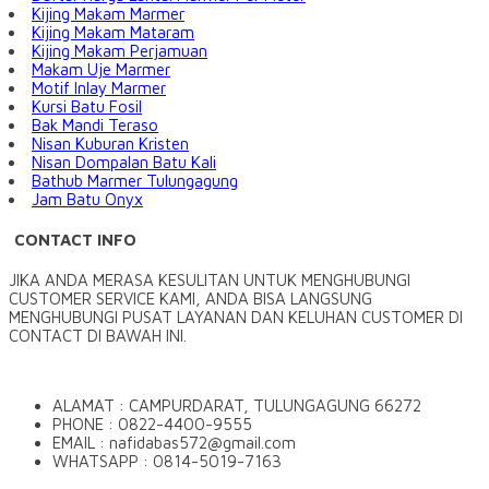
Kijing Makam Marmer
Kijing Makam Mataram
Kijing Makam Perjamuan
Makam Uje Marmer
Motif Inlay Marmer
Kursi Batu Fosil
Bak Mandi Teraso
Nisan Kuburan Kristen
Nisan Dompalan Batu Kali
Bathub Marmer Tulungagung
Jam Batu Onyx
CONTACT INFO
JIKA ANDA MERASA KESULITAN UNTUK MENGHUBUNGI
CUSTOMER SERVICE KAMI, ANDA BISA LANGSUNG
MENGHUBUNGI PUSAT LAYANAN DAN KELUHAN CUSTOMER DI
CONTACT DI BAWAH INI.
ALAMAT : CAMPURDARAT, TULUNGAGUNG 66272
PHONE : 0822-4400-9555
EMAIL : nafidabas572@gmail.com
WHATSAPP : 0814-5019-7163