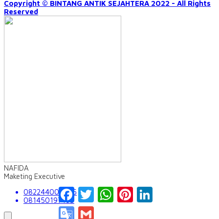
Copyright © BINTANG ANTIK SEJAHTERA 2022 - All Rights
Reserved
NAFIDA
Maketing Executive
Facebook
Twitter
WhatsApp
Pinterest
LinkedIn
082244009555
081450197163
Google
Gmail
Translate