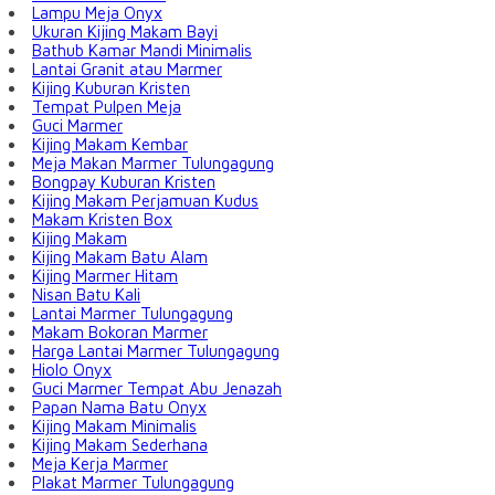
Lampu Meja Onyx
Ukuran Kijing Makam Bayi
Bathub Kamar Mandi Minimalis
Lantai Granit atau Marmer
Kijing Kuburan Kristen
Tempat Pulpen Meja
Guci Marmer
Kijing Makam Kembar
Meja Makan Marmer Tulungagung
Bongpay Kuburan Kristen
Kijing Makam Perjamuan Kudus
Makam Kristen Box
Kijing Makam
Kijing Makam Batu Alam
Kijing Marmer Hitam
Nisan Batu Kali
Lantai Marmer Tulungagung
Makam Bokoran Marmer
Harga Lantai Marmer Tulungagung
Hiolo Onyx
Guci Marmer Tempat Abu Jenazah
Papan Nama Batu Onyx
Kijing Makam Minimalis
Kijing Makam Sederhana
Meja Kerja Marmer
Plakat Marmer Tulungagung