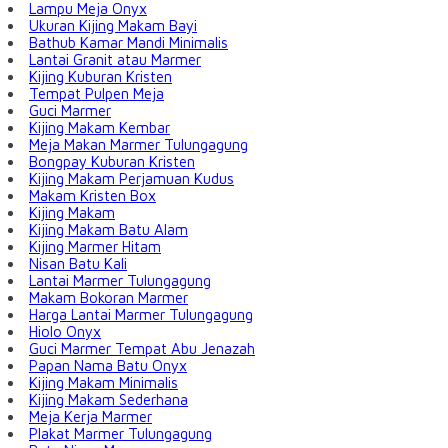
Lampu Meja Onyx
Ukuran Kijing Makam Bayi
Bathub Kamar Mandi Minimalis
Lantai Granit atau Marmer
Kijing Kuburan Kristen
Tempat Pulpen Meja
Guci Marmer
Kijing Makam Kembar
Meja Makan Marmer Tulungagung
Bongpay Kuburan Kristen
Kijing Makam Perjamuan Kudus
Makam Kristen Box
Kijing Makam
Kijing Makam Batu Alam
Kijing Marmer Hitam
Nisan Batu Kali
Lantai Marmer Tulungagung
Makam Bokoran Marmer
Harga Lantai Marmer Tulungagung
Hiolo Onyx
Guci Marmer Tempat Abu Jenazah
Papan Nama Batu Onyx
Kijing Makam Minimalis
Kijing Makam Sederhana
Meja Kerja Marmer
Plakat Marmer Tulungagung