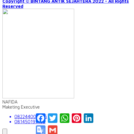
Copyright © BINTANG ANTIK SEJAHTERA 2022 - All Rights
Reserved
NAFIDA
Maketing Executive
Facebook
Twitter
WhatsApp
Pinterest
LinkedIn
082244009555
081450197163
Google
Gmail
Translate