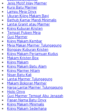
Jenis Motif Inlay Marmer
Kursi Batu Marmer
Lampu Meja Onyx
Ukuran Kijing Makam Bayi
Bathub Kamar Mandi Minimalis
Lantai Granit atau Marmer
Kijing Kuburan Kristen
Tempat Pulpen Meja
Guci Marmer
Kijing Makam Kembar
Meja Makan Marmer Tulungagung
Bongpay Kuburan Kristen
Kijing Makam Perjamuan Kudus
Makam Kristen Box
Kijing Makam
Kijing Makam Batu Alam
Kijing Marmer Hitam
Nisan Batu Kali
Lantai Marmer Tulungagung
Makam Bokoran Marmer
Harga Lantai Marmer Tulungagung
Hiolo Onyx
Guci Marmer Tempat Abu Jenazah
Papan Nama Batu Onyx
Kijing Makam Minimalis
Kijing Makam Sederhana