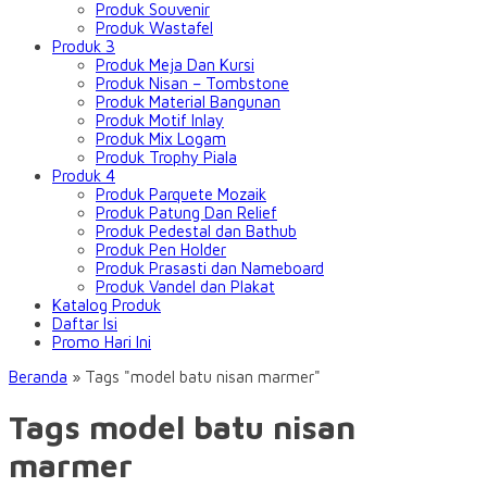
Produk Souvenir
Produk Wastafel
Produk 3
Produk Meja Dan Kursi
Produk Nisan – Tombstone
Produk Material Bangunan
Produk Motif Inlay
Produk Mix Logam
Produk Trophy Piala
Produk 4
Produk Parquete Mozaik
Produk Patung Dan Relief
Produk Pedestal dan Bathub
Produk Pen Holder
Produk Prasasti dan Nameboard
Produk Vandel dan Plakat
Katalog Produk
Daftar Isi
Promo Hari Ini
Beranda
»
Tags "model batu nisan marmer"
Tags model batu nisan
marmer