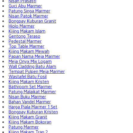
Nisan Prasasti
Guci Abu Marmer
Patung Singa Marmer
Nisan Patok Marmer
Bongpay Kuburan Granit
Hiolo Marmer
Kijing Makam Islam
Gentong Teraso
Pedestal Marmer
Top Table Marmer
Kijing Makam Mewah
Papan Nama Meja Marmer
Meja Onyx Mix Logam
Wall Cladding Batu Alam
Tempat Pulpen Meja Marmer
Wastafel Batu Fosil
Kijing Makam Kristen
Bathroom Set Marmer
Patung Malaikat Marmer
Nisan Buku Marmer
Bahan Vandel Marmer
Harga Piala Marmer 1 Set
Bongpay Kuburan Kristen
Kijing Makam Granit
Kijing Makam Bokoran
Patung Marmer
Kijing Makam Trap 2