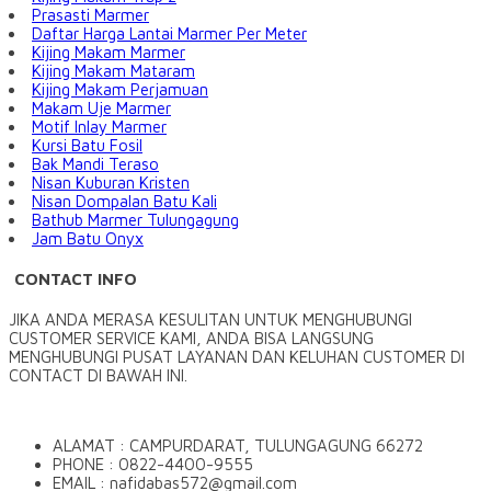
Prasasti Marmer
Daftar Harga Lantai Marmer Per Meter
Kijing Makam Marmer
Kijing Makam Mataram
Kijing Makam Perjamuan
Makam Uje Marmer
Motif Inlay Marmer
Kursi Batu Fosil
Bak Mandi Teraso
Nisan Kuburan Kristen
Nisan Dompalan Batu Kali
Bathub Marmer Tulungagung
Jam Batu Onyx
CONTACT INFO
JIKA ANDA MERASA KESULITAN UNTUK MENGHUBUNGI
CUSTOMER SERVICE KAMI, ANDA BISA LANGSUNG
MENGHUBUNGI PUSAT LAYANAN DAN KELUHAN CUSTOMER DI
CONTACT DI BAWAH INI.
ALAMAT : CAMPURDARAT, TULUNGAGUNG 66272
PHONE : 0822-4400-9555
EMAIL : nafidabas572@gmail.com