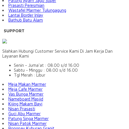
Patung Ayam Jago Super
Prasasti Peresmian
Wastafel Marmer Tulungagung
Lantai Border Inlay
Bathub Batu Alam
SUPPORT
Silahkan Hubungi Customer Service Kami Di Jam Kerja Dan
Layanan Kami
Senin - Juma'at : 08.00 s/d 16.00
Sabtu - Minggu : 08.00 s/d 16.00
Tgl Merah : Libur
Meja Makan Marmer
Meja Cafe Marmer
Vas Bunga Marmer
Nameboard Masjid
Kijing Makam Bayi
Nisan Prasasti
Guci Abu Marmer
Patung Singa Marmer
Nisan Patok Marmer
Bongpay Kuburan Granit