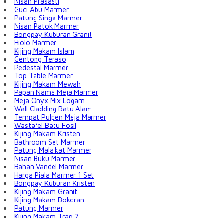
Nisan Prasasti
Guci Abu Marmer
Patung Singa Marmer
Nisan Patok Marmer
Bongpay Kuburan Granit
Hiolo Marmer
Kijing Makam Islam
Gentong Teraso
Pedestal Marmer
Top Table Marmer
Kijing Makam Mewah
Papan Nama Meja Marmer
Meja Onyx Mix Logam
Wall Cladding Batu Alam
Tempat Pulpen Meja Marmer
Wastafel Batu Fosil
Kijing Makam Kristen
Bathroom Set Marmer
Patung Malaikat Marmer
Nisan Buku Marmer
Bahan Vandel Marmer
Harga Piala Marmer 1 Set
Bongpay Kuburan Kristen
Kijing Makam Granit
Kijing Makam Bokoran
Patung Marmer
Kijing Makam Trap 2