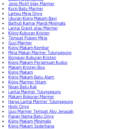
Jenis Motif Inlay Marmer
Kursi Batu Marmer
Lampu Meja Onyx
Ukuran Kijing Makam Bayi
Bathub Kamar Mandi Minimalis
Lantai Granit atau Marmer
Kijing Kuburan Kristen
Tempat Pulpen Meja
Guci Marmer
Kijing Makam Kembar
Meja Makan Marmer Tulungagung
Bongpay Kuburan Kristen
Kijing Makam Perjamuan Kudus
Makam Kristen Box
Kijing Makam
Kijing Makam Batu Alam
Kijing Marmer Hitam
Nisan Batu Kali
Lantai Marmer Tulungagung
Makam Bokoran Marmer
Harga Lantai Marmer Tulungagung
Hiolo Onyx
Guci Marmer Tempat Abu Jenazah
Papan Nama Batu Onyx
Kijing Makam Minimalis
Kijing Makam Sederhana