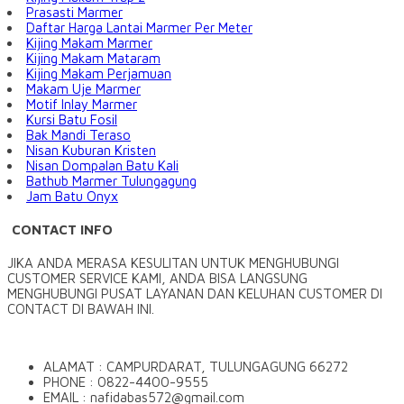
Prasasti Marmer
Daftar Harga Lantai Marmer Per Meter
Kijing Makam Marmer
Kijing Makam Mataram
Kijing Makam Perjamuan
Makam Uje Marmer
Motif Inlay Marmer
Kursi Batu Fosil
Bak Mandi Teraso
Nisan Kuburan Kristen
Nisan Dompalan Batu Kali
Bathub Marmer Tulungagung
Jam Batu Onyx
CONTACT INFO
JIKA ANDA MERASA KESULITAN UNTUK MENGHUBUNGI
CUSTOMER SERVICE KAMI, ANDA BISA LANGSUNG
MENGHUBUNGI PUSAT LAYANAN DAN KELUHAN CUSTOMER DI
CONTACT DI BAWAH INI.
ALAMAT : CAMPURDARAT, TULUNGAGUNG 66272
PHONE : 0822-4400-9555
EMAIL : nafidabas572@gmail.com