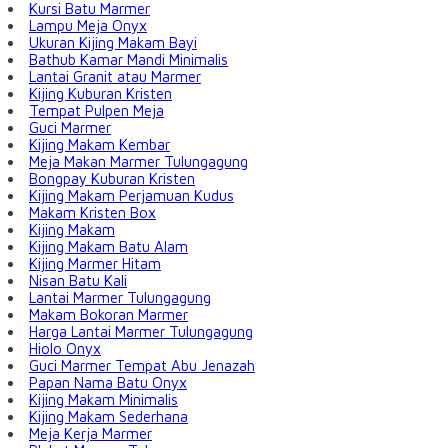
Kursi Batu Marmer
Lampu Meja Onyx
Ukuran Kijing Makam Bayi
Bathub Kamar Mandi Minimalis
Lantai Granit atau Marmer
Kijing Kuburan Kristen
Tempat Pulpen Meja
Guci Marmer
Kijing Makam Kembar
Meja Makan Marmer Tulungagung
Bongpay Kuburan Kristen
Kijing Makam Perjamuan Kudus
Makam Kristen Box
Kijing Makam
Kijing Makam Batu Alam
Kijing Marmer Hitam
Nisan Batu Kali
Lantai Marmer Tulungagung
Makam Bokoran Marmer
Harga Lantai Marmer Tulungagung
Hiolo Onyx
Guci Marmer Tempat Abu Jenazah
Papan Nama Batu Onyx
Kijing Makam Minimalis
Kijing Makam Sederhana
Meja Kerja Marmer