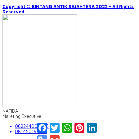
Copyright © BINTANG ANTIK SEJAHTERA 2022 - All Rights
Reserved
NAFIDA
Maketing Executive
Facebook
Twitter
WhatsApp
Pinterest
LinkedIn
082244009555
081450197163
Google
Gmail